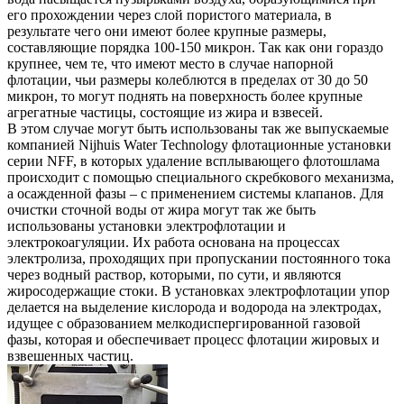
его прохождении через слой пористого материала, в
результате чего они имеют более крупные размеры,
составляющие порядка 100-150 микрон. Так как они гораздо
крупнее, чем те, что имеют место в случае напорной
флотации, чьи размеры колеблются в пределах от 30 до 50
микрон, то могут поднять на поверхность более крупные
агрегатные частицы, состоящие из жира и взвесей.
В этом случае могут быть использованы так же выпускаемые
компанией Nijhuis Water Technology флотационные установки
серии NFF, в которых удаление всплывающего флотошлама
происходит с помощью специального скребкового механизма,
а осажденной фазы – с применением системы клапанов. Для
очистки сточной воды от жира могут так же быть
использованы установки электрофлотации и
электрокоагуляции. Их работа основана на процессах
электролиза, проходящих при пропускании постоянного тока
через водный раствор, которыми, по сути, и являются
жиросодержащие стоки. В установках электрофлотации упор
делается на выделение кислорода и водорода на электродах,
идущее с образованием мелкодиспергированной газовой
фазы, которая и обеспечивает процесс флотации жировых и
взвешенных частиц.