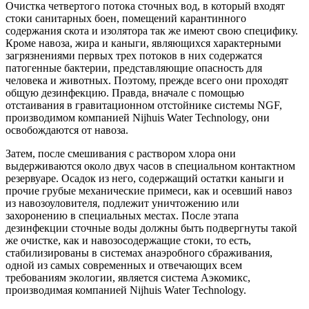
Очистка четвертого потока сточных вод, в который входят
стоки санитарных боен, помещений карантинного
содержания скота и изолятора так же имеют свою специфику.
Кроме навоза, жира и каныги, являющихся характерными
загрязнениями первых трех потоков в них содержатся
патогенные бактерии, представляющие опасность для
человека и животных. Поэтому, прежде всего они проходят
общую дезинфекцию. Правда, вначале с помощью
отстаивания в гравитационном отстойнике системы NGF,
производимом компанией Nijhuis Water Technology, они
освобождаются от навоза.
Затем, после смешивания с раствором хлора они
выдерживаются около двух часов в специальном контактном
резервуаре. Осадок из него, содержащий остатки каныги и
прочие грубые механические примеси, как и осевший навоз
из навозоуловителя, подлежит уничтожению или
захоронению в специальных местах. После этапа
дезинфекции сточные воды должны быть подвергнуты такой
же очистке, как и навозосодержащие стоки, то есть,
стабилизированы в системах анаэробного сбраживания,
одной из самых современных и отвечающих всем
требованиям экологии, является система Аэкомикс,
производимая компанией Nijhuis Water Technology.