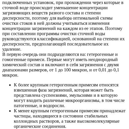
подключенных установок, при прохождении через которые в
сточной воде происходит уменьшение концентрации
загрязняющих веществ разного состава и степени
дисперсности, поэтому для выбора оптимальной схемы
очистки стоков в ней должны учитываться изменения
концентрации загрязнений на каждом из ее этапов. Поэтому
при составлении программы очистки сточной воды
руководствуются классификацией, основанной на степени их
дисперсности, предполагающей последовательное их
удаление.
В первую очередь они подразделяются на: гетерогенные и
гомогенные примеси. Первые могут иметь неоднородный
химический состав и включают в себя загрязнения с двумя
диапазонами размеров, от 1 до 100 микрон, и от 0,01 до 0,1
микрон.
К более крупным гетерогенным примесям относятся
взвешенная фаза загрязнений, которая может быть
представлена суспензиями, эмульсиями и в которую
могут входить различные микроорганизмы, в том числе
патогенные, и водоросли.
К менее крупным гетерогенным примесям принадлежат
частицы, находящиеся в состоянии стабильных
коллоидных растворов, а также высокомолекулярные
органические соединения.