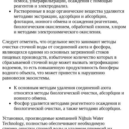
осмоса, ультрафильтрации, осаждения с помощью
реагентов и электродиализ.
Растворенные в воде органические вещества удаляются
методами экстракции, адсорбции и абсорбции,
флотации, ионного обмена и осаждения реагентами,
биологическим окислением, обработкой озоном, хлором
и методами электрохимического окисления.
Следует отметить, что отдельное место занимают методы
очистки сточной воды от соединений азота и фосфора,
являющихся одними из основных загрязнений стоков
пищевых производств, избыточное количество которых в
сбрасываемой сточной воде может вызвать эвтрофикацию
водоемов, то есть повышенную продуктивность биосферы
водного объекта, что может привести к нарушению
равновесия экосистемы.
К основным методам удаления соединений азота
относятся методы биологической очистки, абсорбции и
ионного обмена.
Фосфор удаляется методами реагентного осаждения и
биологической очистки, а также методами абсорбции.
Установки, производимые компанией Nijhuis Water
Technology, полностью обеспечивают необходимую
степень очистки сточной воды и удаление примесей на