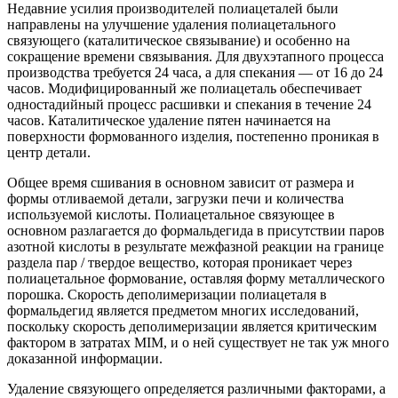
Недавние усилия производителей полиацеталей были
направлены на улучшение удаления полиацетального
связующего (каталитическое связывание) и особенно на
сокращение времени связывания. Для двухэтапного процесса
производства требуется 24 часа, а для спекания — от 16 до 24
часов. Модифицированный же полиацеталь обеспечивает
одностадийный процесс расшивки и спекания в течение 24
часов. Каталитическое удаление пятен начинается на
поверхности формованного изделия, постепенно проникая в
центр детали.
Общее время сшивания в основном зависит от размера и
формы отливаемой детали, загрузки печи и количества
используемой кислоты. Полиацетальное связующее в
основном разлагается до формальдегида в присутствии паров
азотной кислоты в результате межфазной реакции на границе
раздела пар / твердое вещество, которая проникает через
полиацетальное формование, оставляя форму металлического
порошка. Скорость деполимеризации полиацеталя в
формальдегид является предметом многих исследований,
поскольку скорость деполимеризации является критическим
фактором в затратах MIM, и о ней существует не так уж много
доказанной информации.
Удаление связующего определяется различными факторами, а