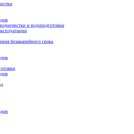
чистки
одов
 водоочистки и водоподготовки
эксплуатации
ения безаварийного срока
одов
готовки
одов
од
одов