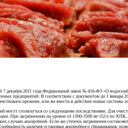
ый 7 декабря 2011 года Федеральный закон № 416-ФЗ «О водосн
ых предприятий. В соответствии с документом до 1 января 201
нствовать прежние, или же ввести в действие новые системы л
ий могут столкнуться со следующими последствиями. Для очистк
ции. При загрязнениях на уровне от 1500-3500 мг О2/л по ХПК
ких случаях анаэробной. Если же степень загрязнения составляе
есообразность наличия установки анаэробного сбраживания, по