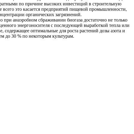
тратными по причине высоких инвестиций в строительную
аще всего это касается предприятий пищевой промышленности,
онцентрации органических загрязнений.
о при анаэробном сбраживании биогаза достаточно не только
оценного энергоносителя с последующей выработкой тепла или
, содержащее оптимальные для роста растений дозы азота и
м до 30 % по некоторым культурам.