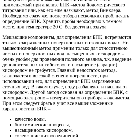
применяемый при анализе БПК –метод йодометрического
титрования или, как его еще называют, метод Винклера.
Необходимо сразу же, после отбора нескольких проб, начать
определение БПК. Хранить пробы необходимо в темном
месте, при температуре 20 С, без доступа воздуха.
Мешающие компоненты, для определения БПК, встречаются
только в загрязненных поверхностных и сточных водах. Но
вышеописанный метод применим только для относительно
чистых и поверхностных вод, насыщенных кислородом –
очень удобен для проведения полевого анализа, т.к. введение
дополнительных ингибиторов и насыщение (аэрации)
кислородом не требуется. Главный недостаток метода,
заключается в высокой степени погрешности, при
использовании его, для определения БПК загрязненных
сточных вод. В таком случае, воду разбавляют и насыщают
кислородом. Другой метод основан на определении БПК, с
помощью электроно – измерительного прибора – оксиметра.
При этом следует брать в учет все вышеизложенные
характеристики БПК –
качество воды,
биохимические процессы,
насыщенность кислородом,
содержание нитросоединений.