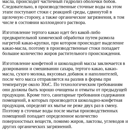
масла, происходит частичный гидролиз оболочки бобов.
Следовательно, в производственные сточные воды на этом
этапе поступают стоки с реакцией среды, сдвинутой в
щелочную сторону, а также органические загрязнения, в том
числе в состоянии коллоидного раствора.
Изготовление тертого какао идет без какой-либо
предварительной химической обработки путем размола
нагретой какао-крупки, при котором происходит выделение
какао-масла, поэтому в производственные стоки попадает
большое количество жиров растительного происхождения.
Изготовление конфетной и шоколадной массы заключается в
дозировании и смешивании сахара, тертого какао, какао-
масла, сухого молока, вкусовых добавок и наполнителей,
после чего масса отправляется на разлив в формы при
температуре около 30оС. По технологическим требованиям
они должны быть хорошо очищены и отмыты от предыдущей
продукции. Кроме того, санитарные требования содержания
помещений, в которых производится шоколадно-конфетная
продукция, определят их мытье не реже двух раз в смену.
Поэтому в сточные воды после мытья производственных
помещений попадает определенное количество
поверхностных веществ, помимо жиров, лактозы, углеводов и
других органических загрязнений.