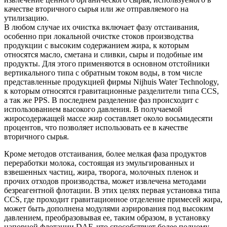
качестве вторичного сырья или же отправляемого на
утилизацию.
В любом случае их очистка включает фазу отстаивания,
особенно при локальной очистке стоков производства
продукции с высоким содержанием жира, к которым
относятся масло, сметана и сливки, сыры и подобные им
продукты. Для этого применяются в основном отстойники
вертикального типа с обратным током воды, в том числе
представленные продукцией фирмы Nijhuis Water Technology,
к которым относятся гравитационные разделители типа CCS,
а так же PPS. В последнем разделение фаз происходит с
использованием высокого давления. В получаемой
жиросодержащей массе жир составляет около восьмидесяти
процентов, что позволяет использовать ее в качестве
вторичного сырья.
Кроме методов отстаивания, более мелкая фаза продуктов
переработки молока, состоящая из эмульгированных и
взвешенных частиц, жира, творога, молочных пленок и
прочих отходов производства, может извлечена методами
безреагентной флотации. В этих целях первая установка типа
CCS, где проходит гравитационное отделение примесей жира,
может быть дополнена модулями аэрирования под высоким
давлением, преобразовывая ее, таким образом, в установку
напорной флотации DAF, что способствует более полному