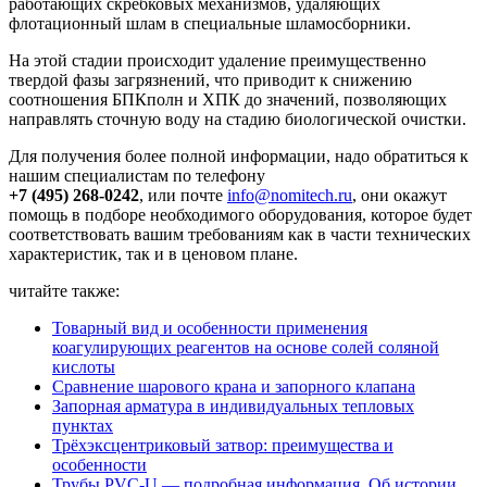
работающих скребковых механизмов, удаляющих
флотационный шлам в специальные шламосборники.
На этой стадии происходит удаление преимущественно
твердой фазы загрязнений, что приводит к снижению
соотношения БПКполн и ХПК до значений, позволяющих
направлять сточную воду на стадию биологической очистки.
Для получения более полной информации, надо обратиться к
нашим специалистам по телефону
+7 (495) 268-0242
, или почте
info@nomitech.ru
, они окажут
помощь в подборе необходимого оборудования, которое будет
соответствовать вашим требованиям как в части технических
характеристик, так и в ценовом плане.
читайте также:
Товарный вид и особенности применения
коагулирующих реагентов на основе солей соляной
кислоты
Сравнение шарового крана и запорного клапана
Запорная арматура в индивидуальных тепловых
пунктах
Трёхэксцентриковый затвор: преимущества и
особенности
Трубы PVC-U — подробная информация. Об истории