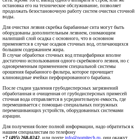
остановка его на техническое обслуживание, позволяет
продолжать безостановочную работу систем очистки сточной
воды.
Для очистки лезвия скребка барабанные сита могут быть
оборудованы дополнительным лезвием, снимающим
налипший слой осадка с основного, что в основном
применяется в случае осадков сточных вод, отличающихся
большим содержанием жира.
В случае обработки сточных вод птицефабрики вполне
достаточно использования одного скребкового лезвия, но с
одновременным применением специальной системы
орошения барабанного фильтра, которое прочищает
клиновидные ячейки перфорированного барабана.
После стадии удаления грубодисперсных загрязнений
обработанная и очищенная от грубодисперсных примесей
сточная вода отправляется в усреднительную емкость, где
перемешивается с помощью специальных погружных
перемешивающих устройств, оборудованных системами
аэрации.
Для получения более полной информации, надо обратиться к
нашим специалистам по телефону
+7 (495) 268-0242
, или почте
info@nomitech.ru
, они окажут