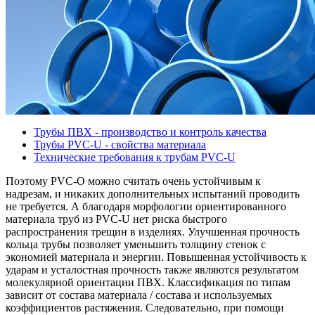
Трубы ПВХ - производство и контроль качества
Трубы PVC-U - свойства материала
Технические требования к трубам PVC-U
Поэтому PVC-О можно считать очень устойчивым к
надрезам, и никаких дополнительных испытаний проводить
не требуется. А благодаря морфологии ориентированного
материала труб из PVC-U нет риска быстрого
распространения трещин в изделиях. Улучшенная прочность
кольца трубы позволяет уменьшить толщину стенок с
экономией материала и энергии. Повышенная устойчивость к
ударам и усталостная прочность также являются результатом
молекулярной ориентации ПВХ. Классификация по типам
зависит от состава материала / состава и используемых
коэффициентов растяжения. Следовательно, при помощи