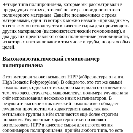
Четыре типа полипропилена, которые мы рассматривали в
предыдущих статьях, это ещё не все разновидности этого
полимерного материала. Давайте познакомимся с тремя
материалами, один из которых можно назвать «прикладным»,
то есть сам он используется в качестве сырья для производства
других материалов (высокоизотактический гомополимер), а
два других представляют собой полноценные разновидности,
из которых изготавливают в том числе и трубы, но для особых
целей.
Высокоизотактический гомополимер
полипропилена
Этот материал также называют HIPP (аббревиатура от англ.
High Isotactic Polypropylene). В общем-то, это тот же самый
гомополимер, однако от исходного материала он отличается
тем, что здесь структура макромолекул полимера улучшена за
счёт использования несколько иных катализаторов. В
результате высокоизотактический гомополимер обладает
лучшими прочностными характеристиками, так как
метильные группы в нём отличаются ещё более строгим
порядком. Улучшенные характеристики позволяют
использовать HIPP в качестве сырья для изготовления
сополимеров полипропилена, причём любого типа, то есть