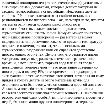
типичный полипропилен (то есть гомополимер), усиленный
антипиреновыми добавками, которые делают материал не
столько термостойким, а огнестойким. Некоторые другие
свойства PPs также отличаются от свойств остальных
разновидностей полипропилена. Так, несмотря на то, что этот
материал отличается хорошей химстойкостью и
износостойкостью, а также достаточно долговечен,
термостойким его назвать нельзя. Кому-то может показаться,
что налицо явное противоречие — раз материал может
выдерживать на протяжении какого-то времени температуру
открытого пламени, то значит, что и с остальными
термическими раздражителями он справится достаточно
просто, однако это не так. Дело в том, что открытое пламя
материалы могут выдерживать в течение ограниченного
времени, а вот, например, горячая вода или иная среда с
повышенной температурой — это испытание совершенно
иного рода, и потому PPs категорически не подходит для
эксплуатации в тех же системах отопления, хотя вряд ли кому
придёт в голову делать из этого материала трубы для
отопления хотя бы потому, что он слишком дорогой для этого.
А главным потребителем огнестойкого полипропилена
является электротехническая промышленность. В заключение
рассмотрим ещё один особый тип полипропилена, после чего
перейдём к описанию другого полимерного материала.