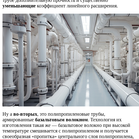
трубе дополнительную прочность и существенно
уменьшающие
коэффициент линейного расширения.
Ну а
во-вторых
, это полипропиленовые трубы,
армированные
базальтовым волокном
. Технология их
изготовления такая же — базальтовое волокно при высокой
температуре смешивается с полипропиленом и получается
своеобразная «пропитка» центрального слоя полипропилена,