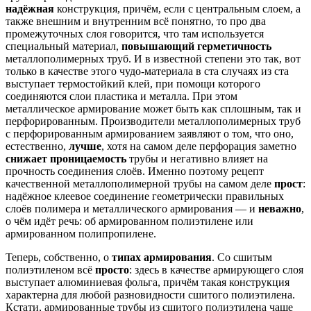
надёжная
конструкция, причём, если с центральным слоем, а
также внешним и внутренним всё понятно, то про два
промежуточных слоя говорится, что там используется
специальный материал,
повышающий герметичность
металлополимерных труб. И в известной степени это так, вот
только в качестве этого чудо-материала в ста случаях из ста
выступает термостойкий клей, при помощи которого
соединяются слои пластика и металла. При этом
металлическое армирование может быть как сплошным, так и
перфорированным. Производители металлополимерных труб
с перфорированным армированием заявляют о том, что оно,
естественно,
лучше
, хотя на самом деле перфорация заметно
снижает проницаемость
трубы и негативно влияет на
прочность соединения слоёв. Именно поэтому рецепт
качественной металлополимерной трубы на самом деле
прост
:
надёжное клеевое соединение геометрически правильных
слоёв полимера и металлического армирования — и
неважно
,
о чём идёт речь: об армированном полиэтилене или
армированном полипропилене.
Теперь, собственно, о
типах армирования
. Со сшитым
полиэтиленом всё
просто
: здесь в качестве армирующего слоя
выступает алюминиевая фольга, причём такая конструкция
характерна для любой разновидности сшитого полиэтилена.
Кстати, армированные трубы из сшитого полиэтилена чаще