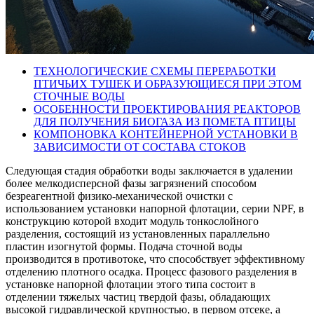
ТЕХНОЛОГИЧЕСКИЕ СХЕМЫ ПЕРЕРАБОТКИ
ПТИЧЬИХ ТУШЕК И ОБРАЗУЮЩИЕСЯ ПРИ ЭТОМ
СТОЧНЫЕ ВОДЫ
ОСОБЕННОСТИ ПРОЕКТИРОВАНИЯ РЕАКТОРОВ
ДЛЯ ПОЛУЧЕНИЯ БИОГАЗА ИЗ ПОМЕТА ПТИЦЫ
КОМПОНОВКА КОНТЕЙНЕРНОЙ УСТАНОВКИ В
ЗАВИСИМОСТИ ОТ СОСТАВА СТОКОВ
Следующая стадия обработки воды заключается в удалении
более мелкодисперсной фазы загрязнений способом
безреагентной физико-механической очистки с
использованием установки напорной флотации, серии NPF, в
конструкцию которой входит модуль тонкослойного
разделения, состоящий из установленных параллельно
пластин изогнутой формы. Подача сточной воды
производится в противотоке, что способствует эффективному
отделению плотного осадка. Процесс фазового разделения в
установке напорной флотации этого типа состоит в
отделении тяжелых частиц твердой фазы, обладающих
высокой гидравлической крупностью, в первом отсеке, а