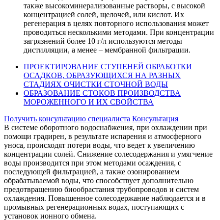
также высокоминерализованные растворы, с высокой
концентрацией солей, щелочей, или кислот. Их
регенерация в целях повторного использования может
проводиться несколькими методами. При концентрации
загрязнений более 10 г/л используются методы
дистилляции, а менее – мембранной фильтрации.
ПРОЕКТИРОВАНИЕ СТУПЕНЕЙ ОБРАБОТКИ
ОСАДКОВ, ОБРАЗУЮЩИХСЯ НА РАЗНЫХ
СТАДИЯХ ОЧИСТКИ СТОЧНОЙ ВОДЫ
ОБРАЗОВАНИЕ СТОКОВ ПРОИЗВОДСТВА
МОРОЖЕННОГО И ИХ СВОЙСТВА
Получить консультацию специалиста
Консультация
В системе оборотного водоснабжения, при охлаждении при
помощи градирен, в результате испарения и атмосферного
уноса, происходят потери воды, что ведет к увеличению
концентрации солей. Снижение солесодержания и умягчение
воды производится при этом методами осаждения, с
последующей фильтрацией, а также озонированием
обрабатываемой воды, что способствует дополнительно
предотвращению биообрастания трубопроводов и систем
охлаждения. Повышенное солесодержание наблюдается и в
промывных регенерационных водах, поступающих с
установок ионного обмена.