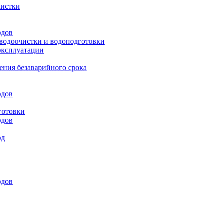
чистки
одов
 водоочистки и водоподготовки
эксплуатации
ения безаварийного срока
одов
готовки
одов
од
одов