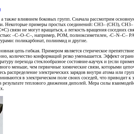
в
, а также влиянием боковых групп. Сначала рассмотрим основну
и. Некоторые примеры простых соединений: СН3– (СН3), CH3– 
C) связи не могут вращаться, а легкость вращения соседних связ
остью: –C–O–C–, например, POM, полиоксиметилен, -C–N–C– PA
урами: поликарбонат, полиимид и другие.
новная цепь гибкая. Примером является стерическое препятствие
енно, количество конформаций резко уменьшается. Эффект огра
ратуру перехода стеклообразное состояние-каучук и (если прим
много меньше, чем первичные химические связи, которыми цепо
есь распределение электрических зарядов внутри атома или гру
иваются в электрическом поле своих соседей, что приводит к 
в результате теплового движения диполей. Мера силы взаимодей
х.