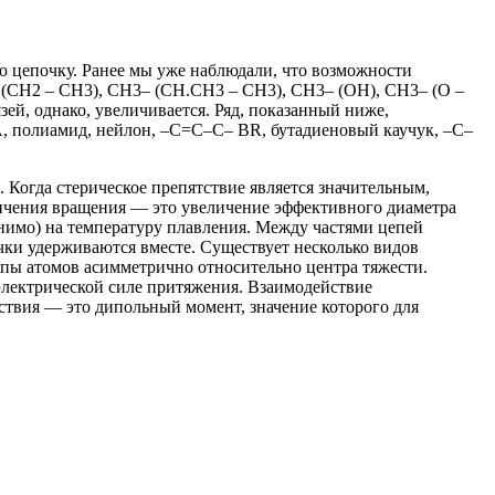
ю цепочку. Ранее мы уже наблюдали, что возможности
(CH2 – CH3), CH3– (CH.CH3 – CH3), CH3– (OH), CH3– (O –
ей, однако, увеличивается. Ряд, показанный ниже,
, полиамид, нейлон, –C=C–C– BR, бутадиеновый каучук, –C–
. Когда стерическое препятствие является значительным,
ничения вращения — это увеличение эффективного диаметра
енимо) на температуру плавления. Между частями цепей
чки удерживаются вместе. Существует несколько видов
ппы атомов асимметрично относительно центра тяжести.
электрической силе притяжения. Взаимодействие
ствия — это дипольный момент, значение которого для