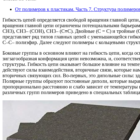
От полимеров к пластикам. Часть 7. Структура полимеро
Гибкость цепей определяется свободой вращения главной цепи
вращения главной цепи ограничены потенциальными барьерам
CH3), CH3– (COH), CH3– (C≡C). Двойные (C = C) и тройные (C≡
представляет ряд типов главных цепей с уменьшающейся гибк
C–C– полиэфир. Далее следуют полимеры с кольцевыми структ
Боковые группы в основном влияют на гибкость цепи, когда ос
зигзагообразная конформация цепи невозможна, и, соответств
структуры. Гибкость цепи оказывает большое влияние на темпе
действуют силы взаимодействия, вторичные связи, которые на
вторичных связующих сил. Во-первых, это дипольные силы: зд
Полярные группы образуют постоянные диполи, которые выравн
пропорционально расстоянию и слабо зависит от температуры 
различных групп полимеров приведено в специальных таблица