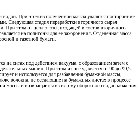
й водой. При этом из полученной массы удалятся посторонние
ами. Следующая стадия переработки вторичного сырья
и. При этом от целлюлозы, входящей в состав вторичного
авляется на полигоны для ее захоронения. Отделенная масса
росной и газетной бумаги.
я на ситах под действием вакуума, с образованием затем с
лательных машин. При этом из нее удаляется от 90 до 99,5
ирует и используется для разбавления бумажной массы,
акже волокна, не оседающие на бумажных листах в процессе
ой массы и возвращается в систему оборотного водоснабжения.