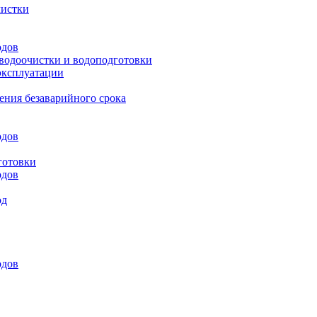
чистки
одов
 водоочистки и водоподготовки
эксплуатации
ения безаварийного срока
одов
готовки
одов
од
одов