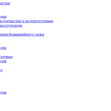
чистки
одов
 водоочистки и водоподготовки
эксплуатации
ения безаварийного срока
одов
готовки
одов
од
одов