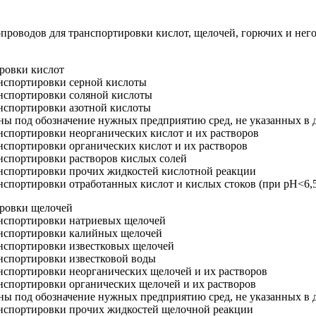
роводов для транспортировки кислот, щелочей, горючих и него
ировки кислот
нспортировки серной кислоты
нспортировки соляной кислоты
нспортировки азотной кислоты
ваны под обозначение нужных предприятию сред, не указанных в
спортировки неорганических кислот и их растворов
спортировки органических кислот и их растворов
нспортировки растворов кислых солей
нспортировки прочих жидкостей кислотной реакции
спортировки отработанных кислот и кислых стоков (при pH<6,
ировки щелочей
нспортировки натриевых щелочей
анспортировки калийных щелочей
нспортировки известковых щелочей
нспортировки известковой воды
нспортировки неорганических щелочей и их растворов
нспортировки органических щелочей и их растворов
ваны под обозначение нужных предприятию сред, не указанных в
нспортировки прочих жидкостей щелочной реакции