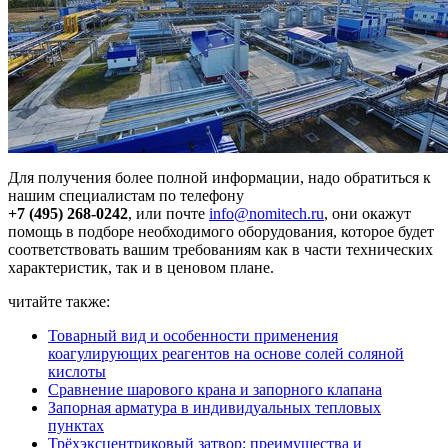
Для получения более полной информации, надо обратиться к
нашим специалистам по телефону
+7 (495) 268-0242
, или почте
info@nomitech.ru
, они окажут
помощь в подборе необходимого оборудования, которое будет
соответствовать вашим требованиям как в части технических
характеристик, так и в ценовом плане.
читайте также:
Товарный вид и особенности применения
коагулирующих реагентов на основе солей соляной
кислоты
Сравнение шарового крана и запорного клапана
Запорная арматура в индивидуальных тепловых
пунктах
Трёхэксцентриковый затвор: преимущества и