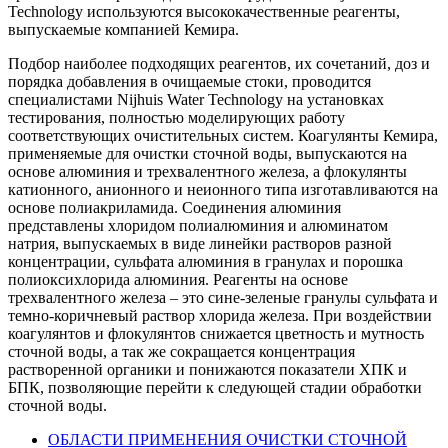
Technology используются высококачественные реагенты,
выпускаемые компанией Кемира.
Подбор наиболее подходящих реагентов, их сочетаний, доз и
порядка добавления в очищаемые стоки, проводится
специалистами Nijhuis Water Technology на установках
тестирования, полностью моделирующих работу
соответствующих очистительных систем. Коагулянты Кемира,
применяемые для очистки сточной воды, выпускаются на
основе алюминия и трехвалентного железа, а флокулянты
катионного, анионного и неионного типа изготавливаются на
основе полиакриламида. Соединения алюминия
представлены хлоридом полиалюминия и алюминатом
натрия, выпускаемых в виде линейки растворов разной
концентрации, сульфата алюминия в гранулах и порошка
полиоксихлорида алюминия. Реагенты на основе
трехвалентного железа – это сине-зеленые гранулы сульфата и
темно-коричневый раствор хлорида железа. При воздействии
коагулянтов и флокулянтов снижается цветность и мутность
сточной воды, а так же сокращается концентрация
растворенной органики и понижаются показатели ХПК и
БПК, позволяющие перейти к следующей стадии обработки
сточной воды.
ОБЛАСТИ ПРИМЕНЕНИЯ ОЧИСТКИ СТОЧНОЙ