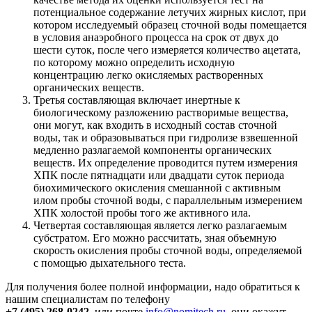
потенциальное содержание летучих жирных кислот, при
котором исследуемый образец сточной воды помещается
в условия анаэробного процесса на срок от двух до
шести суток, после чего измеряется количество ацетата,
по которому можно определить исходную
концентрацию легко окисляемых растворенных
органических веществ.
Третья составляющая включает инертные к
биологическому разложению растворимые вещества,
они могут, как входить в исходный состав сточной
воды, так и образовываться при гидролизе взвешенной
медленно разлагаемой компоненты органических
веществ. Их определение проводится путем измерения
ХПК после пятнадцати или двадцати суток периода
биохимического окисления смешанной с активным
илом пробы сточной воды, с параллельным измерением
ХПК холостой пробы того же активного ила.
Четвертая составляющая является легко разлагаемым
субстратом. Его можно рассчитать, зная объемную
скорость окисления пробы сточной воды, определяемой
с помощью дыхательного теста.
Для получения более полной информации, надо обратиться к
нашим специалистам по телефону
+7 (495) 268-0242
, или почте
info@nomitech.ru
, они окажут