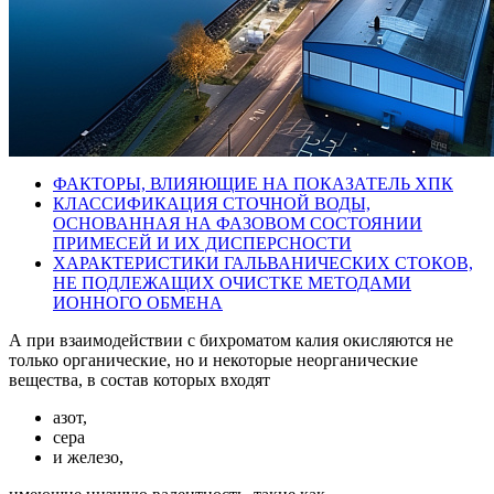
ФАКТОРЫ, ВЛИЯЮЩИЕ НА ПОКАЗАТЕЛЬ ХПК
КЛАССИФИКАЦИЯ СТОЧНОЙ ВОДЫ,
ОСНОВАННАЯ НА ФАЗОВОМ СОСТОЯНИИ
ПРИМЕСЕЙ И ИХ ДИСПЕРСНОСТИ
ХАРАКТЕРИСТИКИ ГАЛЬВАНИЧЕСКИХ СТОКОВ,
НЕ ПОДЛЕЖАЩИХ ОЧИСТКЕ МЕТОДАМИ
ИОННОГО ОБМЕНА
А при взаимодействии с бихроматом калия окисляются не
только органические, но и некоторые неорганические
вещества, в состав которых входят
азот,
сера
и железо,