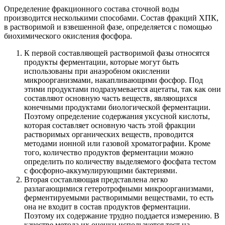
Определение фракционного состава сточной воды
производится несколькими способами. Состав фракций ХПК,
в растворимой и взвешенной фазе, определяется с помощью
биохимического окисления фосфора.
К первой составляющей растворимой фазы относятся
продукты ферментации, которые могут быть
использованы при анаэробном окислении
микроорганизмами, накапливающими фосфор. Под
этими продуктами подразумевается ацетаты, так как они
составляют основную часть веществ, являющихся
конечными продуктами биологической ферментации.
Поэтому определение содержания уксусной кислоты,
которая составляет основную часть этой фракции
растворимых органических веществ, проводится
методами ионной или газовой хроматографии. Кроме
того, количество продуктов ферментации можно
определить по количеству выделяемого фосфата тестом
с фосфорно-аккумулирующими бактериями.
Вторая составляющая представлена легко
разлагающимися гетеротрофными микроорганизмами,
ферментируемыми растворимыми веществами, то есть
она не входит в состав продуктов ферментации.
Поэтому их содержание трудно поддается измерению. В
качестве метода их оценки используется тест на