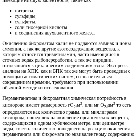
имеющие низшую валентность, такие как
нитриты,
сульфиды,
сульфиты,
соли тиосерной кислоты
и соединения двухвалентного железа.
Окислению бихроматом калия не поддаются аммиак и ионы
аммония, а так же другие азотосодержащие вещества, к
которым относится триметиламин, часто имеющийся в
сточных водах рыбопереработки, а так же пиридин,
относящийся к циклическим соединениям азота. Экспресс-
анализы на ХПК, как и БПК так же могут быть проведены с
помощью автоматических систем, со значительным
сокращением времени, требуемого при использовании
обычной методики исследования.
Перманганатная и бихроматная химическая потребность в
3
3
кислороде имеют размерность гО
м
, или мг О
дм
то есть
2/
2/
определяются как количество грамм, или миллиграмм
кислорода, пошедших на окисление органических веществ,
содержащихся в одном кубическом метре, или дециметре
воды, то есть количество пошедшего на реакцию окисления
перманганата или бихромата по эквивалентному содержанию