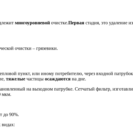
одлежит
многоуровневой
очистке.
Первая
стадия, это удаление и
еской очистки – грязевики.
 тепловой пункт, или иному потребителю, через входной патрубок
ие,
тяжелые
частицы
осаждаются
на дне.
тановленный на выходном патрубке. Сетчатый фильтр, изготавли
 мкм.
т до 90%.
 видах: