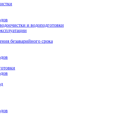
чистки
одов
 водоочистки и водоподготовки
эксплуатации
ения безаварийного срока
одов
готовки
одов
од
одов