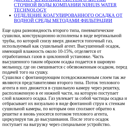
СТОЧНОЙ ВОДЫ КОМПАНИИ NIJHUIS WATER
TECHNOLOGY
ОТДЕЛЕНИЕ КОАГУЛИРОВАННОГО ОСАДКА ОТ
ВОДНОЙ СРЕДЫ МЕТОДАМИ ФИЛЬТРАЦИИ
Еще одна разновидность второго типа, пневматические
сушилки, конструкционно исполнены в виде вертикальной
трубы, по которой снизу вверх движется топочный газ,
используемый как сушильный агент. Высушенный осадок,
имеющий влажность около 10-15%, отделяется от
отработанных газов в циклонной установке. Часть
высушенного таким образом осадка подается в шаровую
мельницу, где он смешивается с обезвоженным осадком, перед
подачей того на сушку.
Сушилки с фонтанирующим псевдосжиженным слоем так же
являются представителями второго типа. Поток теплового
агента в них движется в сушильную камеру через решетку,
расположенную в ее нижней части, на которую поступает
слой влажного осадка. Газ увлекает за собой частицы осадка и
отбрасывает их визуально в виде фонтанной струи к стенкам
сушильной камеры, по которым они сползают обратно к
решетке и вновь уносятся потоком теплового агента,
циркулируя так до высушивания. После этого осадок
поступает на выгрузку через специальное устройство.