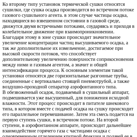
Ко второму типу установок термической сушки относятся
сушилки, где сушка осадка производится во встречном потоке
газового сушильного агента. в этом случае частицы осадка,
находящиеся во взвешенном состоянии в газовой среде,
движутся двумя встречными потоками, соударяясь и приходя в
колебательное движение при взаимопроникновении.
Благодаря этому в зоне сушки происходит значительное
увеличение концентрации частиц высушиваемого осадка, а
так же дополнительное их измельчение, достигаемое при
высокой скорости потоков, что способствует
дополнительному увеличению поверхности соприкосновения
между ними и газовым агентом, а значит и общей
интенсификации процесса. К основным элементам такой
установки относятся две горизонтальные разгонные трубы,
соединенные с вертикально стоящей пневмотрубой, а также
воздушно-проходной сепаратор аэрофонтанного типа.
В обезвоженный осадок, подаваемый в сушильный аппарат,
подмешивается уже высушенный, для понижения исходной
влажности. Этот процесс происходит в питателе шнекового
типа, в котором вместе с подачей осадка на сушку происходит
его параллельное перемешивание. Затем эта смесь подается на
первую ступень сушки, в встречном потоке. На второй
ступени, в аэрофонтанном аппарате, происходит дальнейшее
взаимодействие горячего газа с частицами осадка с
одновременным отделением крупной фракции и подачей ее в