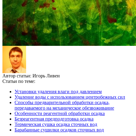
Автор статьи:
Игорь Ливен
Статьи по теме:
Установки удаления влаги под давлением
Удаление воды с использованием центробежных сил
Способы предварительной обработки осадка,
передаваемого на механическое обезвоживание
Особенности реагентной обработки осадка
Безреагентная предподготовка осадка
Термическая сушка осадка сточных вод
Барабанные сушилки осадков сточных вод