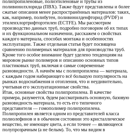
полипропиленовые, полиэтиленовые и трубы из
поливинилхлорида (ПВХ). Также будут представлены и более
сжатые описания менее распространённых материалов: таких,
как, например, полибутен, поливинилденфторид (PVDF) и
этиленхлортрифторэтилен (ECTFE). Мы рассмотрим
производство данных труб, подробно поговорим об их типах
и их функциональном назначении, расскажем о свойствах
каждого материала, способах монтажа и особенностях
эксплуатации. Также отдельная статья будет посвящена
сравнению полимерных материалов для производства труб.
Кроме того особое внимание будет уделено тенденциям на
мировом рынке полимеров и описанию основных типов
пластиковых труб, включая и самые современные
разновидности. А начнём мы с полипропилена — материала,
с каждым годом набирающего всё большую популярность на
рынках водоснабжения и отопления, что и неудивительно,
учитывая его эксплуатационные свойства.
Итак, основные свойства полипропилена. В качестве
примера, разумеется, будем рассматривать основную, базовую
разновидность материала, то есть его типичного
представителя — гомополимер полипропилена.
Полипропилен является одним из представителей класса
полиолефинов и в обычном состоянии это кристаллическое
вещество, не имеющее цвета, а если точнее — являющееся
полупрозрачным (а не белым). То, что мы видим в