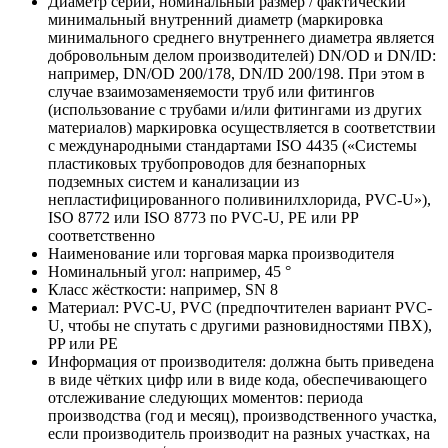
Диаметр серии, номинальный размер / фактический
минимальный внутренний диаметр (маркировка
минимального среднего внутреннего диаметра является
добровольным делом производителей) DN/OD и DN/ID:
например, DN/OD 200/178, DN/ID 200/198. При этом в
случае взаимозаменяемости труб или фитингов
(использование с трубами и/или фитингами из других
материалов) маркировка осуществляется в соответствии
с международными стандартами ISO 4435 («Системы
пластиковых трубопроводов для безнапорных
подземных систем и канализации из
непластифицированного поливинилхлорида, PVC-U»),
ISO 8772 или ISO 8773 по PVC-U, PE или PP
соответственно
Наименование или торговая марка производителя
Номинальный угол: например, 45 °
Класс жёсткости: например, SN 8
Материал: PVC-U, PVC (предпочтителен вариант PVC-
U, чтобы не спутать с другими разновидностями ПВХ),
PP или PE
Информация от производителя: должна быть приведена
в виде чётких цифр или в виде кода, обеспечивающего
отслеживание следующих моментов: периода
производства (год и месяц), производственного участка,
если производитель производит на разных участках, на