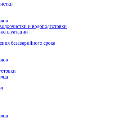
чистки
одов
 водоочистки и водоподготовки
эксплуатации
ения безаварийного срока
одов
готовки
одов
од
одов