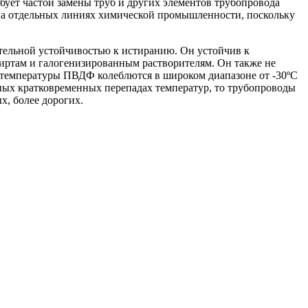
бует частой замены труб и других элементов трубопровода
 на отдельных линиях химической промышленности, поскольку
тельной устойчивостью к истиранию. Он устойчив к
иртам и галогенизированным растворителям. Он также не
е температуры ПВДФ колеблются в широком диапазоне от -30ºC
жных кратковременных перепадах температур, то трубопроводы
х, более дорогих.