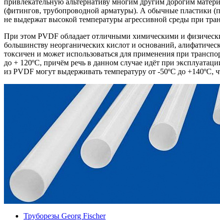
привлекательную альтернативу многим другим дорогим материа
(фитингов, трубопроводной арматуры). А обычные пластики (
не выдержат высокой температуры агрессивной среды при тра
При этом PVDF обладает отличными химическими и физическим
большинству неорганических кислот и оснований, алифатическ
токсичен и может использоваться для применения при транспо
до + 120ºC, причём речь в данном случае идёт при эксплуата
из PVDF могут выдерживать температуру от -50ºC до +140ºC, ч
Труборезы Georg Fischer