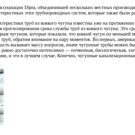
ассоциации Dipra, объединившей нескольких местных производит
ктеристиках этих трубопроводных систем, которые также были 
еристики труб из ковкого чугуна известны уже на протяжении 50
ля прогнозирования срока службы труб из ковкого чугуна. Это
ым чугуном, которые показали, что ковкий чугун по меньшей ме
труб, обратим внимание на пару моментов. Во-первых, америка
кость вызывает массу вопросов, иначе чугунные трубы можно бы
сё равно достаточно интенсивно — почвенная, биологическая, эле
и, и это в лучшем случае. Конечно, чугунные канализационные 