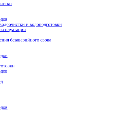
чистки
одов
 водоочистки и водоподготовки
эксплуатации
ения безаварийного срока
одов
готовки
одов
од
одов