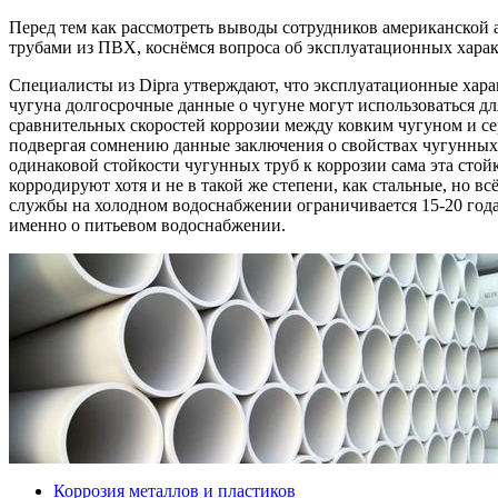
Перед тем как рассмотреть выводы сотрудников американской 
трубами из ПВХ, коснёмся вопроса об эксплуатационных хара
Специалисты из Dipra утверждают, что эксплуатационные характ
чугуна долгосрочные данные о чугуне могут использоваться д
сравнительных скоростей коррозии между ковким чугуном и сер
подвергая сомнению данные заключения о свойствах чугунных 
одинаковой стойкости чугунных труб к коррозии сама эта стой
корродируют хотя и не в такой же степени, как стальные, но в
службы на холодном водоснабжении ограничивается 15-20 годам
именно о питьевом водоснабжении.
Коррозия металлов и пластиков