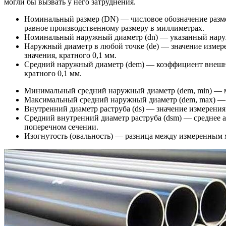
могли бы вызвать у него затруднения.
Номинальный размер (DN) — числовое обозначение размер
равное производственному размеру в миллиметрах.
Номинальный наружный диаметр (dn) — указанный наруж
Наружный диаметр в любой точке (de) — значение измере
значения, кратного 0,1 мм.
Средний наружный диаметр (dem) — коэффициент внешней
кратного 0,1 мм.
Минимальный средний наружный диаметр (dem, min) — ми
Максимальный средний наружный диаметр (dem, max) — м
Внутренний диаметр раструба (ds) — значение измерения
Средний внутренний диаметр раструба (dsm) — среднее ар
поперечном сечении.
Изогнутость (овальность) — разница между измеренным