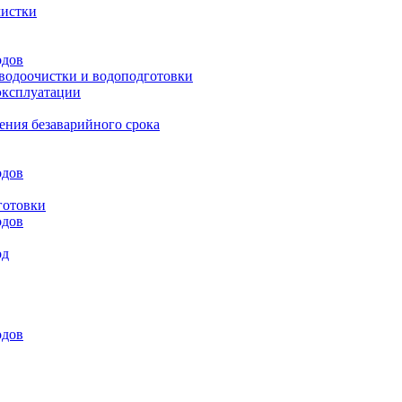
чистки
одов
 водоочистки и водоподготовки
эксплуатации
ения безаварийного срока
одов
готовки
одов
од
одов