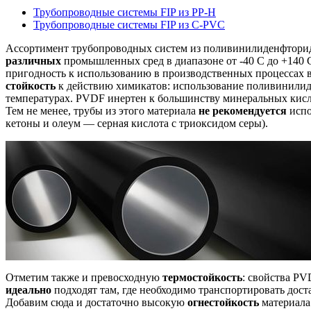
Трубопроводные системы FIP из PP-H
Трубопроводные системы FIP из C-PVC
Ассортимент трубопроводных систем из поливинилиденфторида
различных
промышленных сред в диапазоне от -40 C до +140
пригодность к использованию в производственных процессах 
стойкость
к действию химикатов: использование поливинили
температурах. PVDF инертен к большинству минеральных кисл
Тем не менее, трубы из этого материала
не рекомендуется
испо
кетоны и олеум — серная кислота с триоксидом серы).
Отметим также и превосходную
термостойкость
: свойства PV
идеально
подходят там, где необходимо транспортировать дост
Добавим сюда и достаточно высокую
огнестойкость
материала