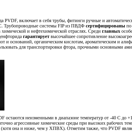
 PVDF, включает в себя трубы, фитинги ручные и автоматическ
 C. Трубопроводные системы FIP из ПВДФ
сертифицированы
по
в химической и нефтехимической отраслях. Среди
главных
особ
денфторида
гарантирует
высочайшее сопротивление высокоагр
от и оснований, органическим кислотам, ароматическим и алиф
льзовать для транспортировки фтора, прочными основными ам
DF остаются неизменными в диапазоне температур от -40 C до
аточно агрессивные химические среды при высоких рабочих темп
 (хотя она и ниже, чем у ХПВХ). Отметим также, что PVDF явля