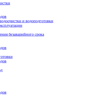
чистки
одов
 водоочистки и водоподготовки
эксплуатации
ения безаварийного срока
одов
готовки
одов
од
одов