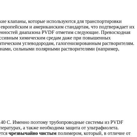
ие клапаны, которые используются для транспортировки
 европейским и американским стандартам, что подтверждает их
енностей диапазона PVDF отметим следующие. Превосходная
ессивным химическим средам даже при повышенных
атическим углеводородам, галогенизированным растворителям.
инами, сильными полярными растворителями (например,
 +140 C. Именно поэтому трубопроводные системы из PVDF
ературах, а также необходима защита от ультрафиолета.
ется
чрезвычайно чистым
полимером, который, в отличие от