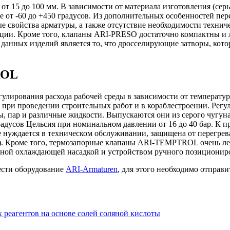
 15 до 100 мм. В зависимости от материала изготовления (серый
не от -60 до +450 градусов. Из дополнительных особенностей 
 свойства арматуры, а также отсутствие необходимости технич
ации. Кроме того, клапаны ARI-PRESO достаточно компактны и 
данных изделий является то, что дросселирующие затворы, кот
ROL
гулирования расхода рабочей среды в зависимости от темпера
же при проведении строительных работ и в кораблестроении. Р
ы, пар и различные жидкости. Выпускаются они из серого чугуна
градусов Цельсия при номинальном давлении от 16 до 40 бар. К
не нуждается в техническом обслуживании, защищена от перегре
. Кроме того, термозапорные клапаны ARI-TEMPTROL очень лег
ной охлаждающей насадкой и устройством ручного позициониров
сти оборудование
ARI-Armaturen
, для этого необходимо отправи
реагентов на основе солей соляной кислоты