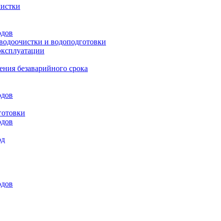
чистки
одов
 водоочистки и водоподготовки
эксплуатации
ения безаварийного срока
одов
готовки
одов
од
одов