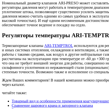
Номинальный диаметр клапанов ARI-PRESO может составлять от
регуляторы давления могут работать в температурном диапазо
уплотнение штока, позволяющее существенно усилить защитные
давления можно считать одними из самых удобных в эксплуат
высокой точностью). И ещё одним несомненным достоинством 
обеспечивают точное ведение и посадку на седло.
Регуляторы температуры ARI-TEMPT
Термозапорные клапаны
ARI-TEMPTROL
используются для ре
и иных системах отопления, охлаждения и вентиляции, а так
работы с такими средами, как воздух и другие нейтральные газ
рассчитаны на эксплуатацию при температуре от -60 до +300 
что она не требует внешней энергии для работы, совершенно 
сильфонного уплотнения из нержавеющей стали (опционально)
степенью точности. Возможно также и исполнение со специаль
Ждем Ваших комментариев! В нашей компании можно приобре
через каталог.
читайте также:
Товарный вид и особенности применения коагулирующих 
Сравнение шарового крана и запорного клапана