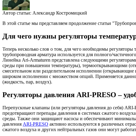
Автор статьи:
Александр Костромицкий
В этой статье мы представляем продолжение статьи "Трубопров
Для чего нужны регуляторы температу
Теперь несколько слов о том, для чего необходимы регуляторы
трубопроводная арматура используется для полного/частично
Линейка Ari-Armaturen представлена следующими регуляторам
среды при повышении температуры), термооткрывающими (от
смесительном или разделительном исполнении (открывающие 
широком исполнении с множеством опций. Применяется данное
(жидкость, пар, воздух).
Регуляторы давления ARI-PRESO – удо
Перепускные клапаны (или регуляторы давления до себя) ARI
предотвращают перепады давления в системах сжатого воздуха
среды. Также они защищают насосы и обеспечивают минимальн
давления
ARI-PRESO
активно используются в различных отра
сжатого воздуха и других нейтральных газов они могут работа