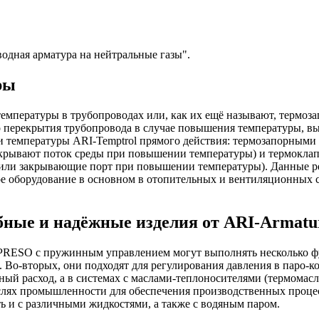
одная арматура на нейтральные газы".
ры
 температуры в трубопроводах или, как их ещё называют, термоз
го перекрытия трубопровода в случае повышения температуры, 
и температуры ARI-Temptrol прямого действия: термозапорными
крывают поток среды при повышении температуры) и термокла
или закрывающие порт при повышении температуры). Данные р
 оборудование в основном в отопительных и вентиляционных с
бные и надёжные изделия от ARI-Armatu
-PRESO с пружинным управлением могут выполнять несколько ф
. Во-вторых, они подходят для регулирования давления в паро-
ый расход, а в системах с маслами-теплоносителями (термомас
слях промышленности для обеспечения производственных процес
ть и с различными жидкостями, а также с водяным паром.