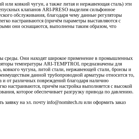
 или ковкий чугун, а также литая и нержавеющая сталь) эти
перепускных клапанов ARI-PRESO выделим сильфонное
еского обслуживания, благодаря чему данные регуляторы
легко настраиваются (причём параметры выставляются с
орыми они оснащаются, выполнены таким образом, что
туры среды. Они находят широкое применение в промышленных
егуляторы температуры ARI-TEMPTROL предназначены для
, ковкого чугуна, литой стали, нержавеющей стали, бронзы и
 преимуществам данной трубопроводной арматуры относится то,
ва и от различных повреждений благодаря наличию
ко настраиваются, причём настройка выполняется с высокой
ания, которое обеспечивает разгрузку привода по давлению.
ть заявку на эл. почту info@nomitech.ru или оформить заказ