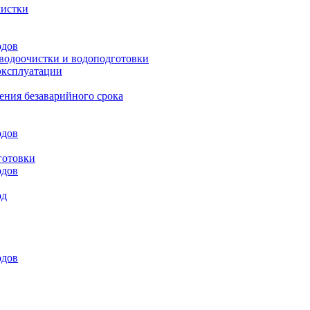
чистки
одов
 водоочистки и водоподготовки
эксплуатации
ения безаварийного срока
одов
готовки
одов
од
одов