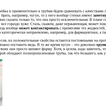
авейка и применительно к трубам будем сравнивать с качествами
 брать, например, чугун, то у него вообще стенки имеют
заметн
ожно сказать только то, что она просто исключительная. В план
в все гораздо хуже. Сталь, скажем, даже нержавеющая, может п
медь вообще
может контактировать
с примесями тех жидкостей,
то категорически неприемлемо, например, для фармацевтики, а 
ов, их положительные свойства остаются постоянными на протя
 можно поставить медь. В то же время чугун – это довольно
хруп
виях они просто меняют форму. Хотя, в целом, надо заметить, ч
рой обладают полипропиленовые трубы, так что большего, как у 