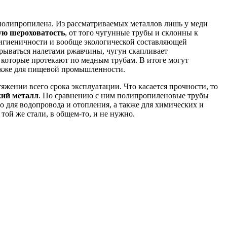
 полипропилена. Из рассматриваемых металлов лишь у меди
ую шероховатость
, от того чугунные трубы и склонны к
е гигиеничности и вообще экологической составляющей
окрываться налетами ржавчины, чугун скапливает
 которые протекают по медным трубам. В итоге могут
также для пищевой промышленности.
жении всего срока эксплуатации. Что касается прочности, то
кий металл
. По сравнению с ним полипропиленовые трубы
то для водопровода и отопления, а также для химических и
той же стали, в общем-то, и не нужно.