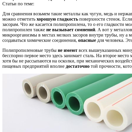
Статьи по теме:
Для сравнения возьмем такие металлы как чугун, медь и нерж
можно отметить
хорошую гладкость
поверхности стенок. Если
засорам. Что же касается полипропилена, то о его гладкости м
полипропилен также
не вызывает сомнений
. А вот у металло
микроорганизмы в местах мелких засоров внутри трубы, ну а 
создаваться химические соединения,
опасные
для человека. Э
Полипропиленовые трубы
не имеют
всех вышеуказанных минус
бесспорно первое место здесь занимает сталь. На второе место
хотя бы не рассыпаются на осколки, при механических воздейст
пищевых предприятий вполне
достаточно
той прочности, кото