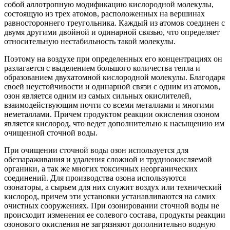
собой аллотропную модификацию кислородной молекулы,
состоящую из трех атомов, расположенных на вершинах
равностороннего треугольника. Каждый из атомов соединен с
двумя другими двойной и одинарной связью, что определяет
относительную нестабильность такой молекулы.
Поэтому на воздухе при определенных его концентрациях он
разлагается с выделением большого количества тепла и
образованием двухатомной кислородной молекулы. Благодаря
своей неустойчивости и одинарной связи с одним из атомов,
озон является одним из самых сильных окислителей,
взаимодействующим почти со всеми металлами и многими
неметаллами. Причем продуктом реакции окисления озоном
является кислород, что ведет дополнительно к насыщению им
очищенной сточной воды.
При очищении сточной воды озон используется для
обеззараживания и удаления сложной и трудноокисляемой
органики, а так же многих токсичных неорганических
соединений. Для производства озона используются
озонаторы, а сырьем для них служит воздух или технический
кислород, причем эти установки устанавливаются на самих
очистных сооружениях. При озонировании сточной воды не
происходит изменения ее солевого состава, продукты реакции
озонового окисления не загрязняют дополнительно водную