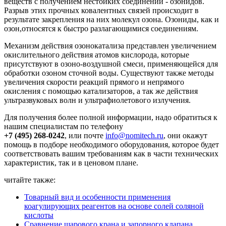
веществ с получением нестойких соединений - озонидов.
Разрыв этих прочных ковалентных связей происходит в
результате закрепления на них молекул озона. Озониды, как и
озон,относятся к быстро разлагающимися соединениям.
Механизм действия озонокатализа представлен увеличением
окислительного действия атомов кислорода, которые
присутствуют в озоно-воздушной смеси, применяющейся для
обработки озоном сточной воды. Существуют также методы
увеличения скорости реакций прямого и непрямого
окисления с помощью катализаторов, а так же действия
ультразвуковых волн и ультрафиолетового излучения.
Для получения более полной информации, надо обратиться к
нашим специалистам по телефону
+7 (495) 268-0242
, или почте
info@nomitech.ru
, они окажут
помощь в подборе необходимого оборудования, которое будет
соответствовать вашим требованиям как в части технических
характеристик, так и в ценовом плане.
читайте также:
Товарный вид и особенности применения
коагулирующих реагентов на основе солей соляной
кислоты
Сравнение шарового крана и запорного клапана