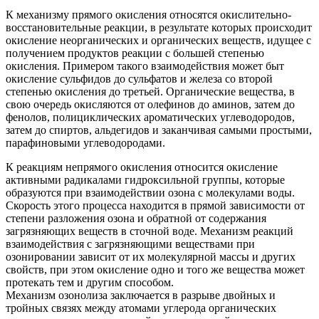
К механизму прямого окисления относятся окислительно-
восстановительные реакции, в результате которых происходит
окисление неорганических и органических веществ, идущее с
получением продуктов реакции с большей степенью
окисления. Примером такого взаимодействия может быт
окисление сульфидов до сульфатов и железа со второй
степенью окисления до третьей. Органические вещества, в
свою очередь окисляются от олефинов до аминов, затем до
фенолов, полициклических ароматических углеводородов,
затем до спиртов, альдегидов и заканчивая самыми простыми,
парафиновыми углеводородами.
К реакциям непрямого окисления относится окисление
активными радикалами гидроксильной группы, которые
образуются при взаимодействии озона с молекулами воды.
Скорость этого процесса находится в прямой зависимости от
степени разложения озона и обратной от содержания
загрязняющих веществ в сточной воде. Механизм реакций
взаимодействия с загрязняющими веществами при
озонировании зависит от их молекулярной массы и других
свойств, при этом окисление одно и того же вещества может
протекать тем и другим способом.
Механизм озонолиза заключается в разрыве двойных и
тройных связях между атомами углерода органических