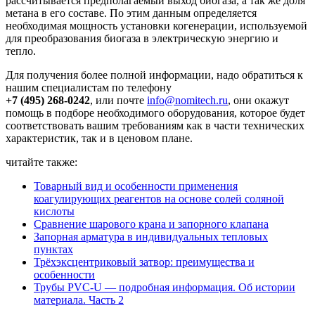
рассчитывается предполагаемый выход биогаза, а так же доля
метана в его составе. По этим данным определяется
необходимая мощность установки когенерации, используемой
для преобразования биогаза в электрическую энергию и
тепло.
Для получения более полной информации, надо обратиться к
нашим специалистам по телефону
+7 (495) 268-0242
, или почте
info@nomitech.ru
, они окажут
помощь в подборе необходимого оборудования, которое будет
соответствовать вашим требованиям как в части технических
характеристик, так и в ценовом плане.
читайте также:
Товарный вид и особенности применения
коагулирующих реагентов на основе солей соляной
кислоты
Сравнение шарового крана и запорного клапана
Запорная арматура в индивидуальных тепловых
пунктах
Трёхэксцентриковый затвор: преимущества и
особенности
Трубы PVC-U — подробная информация. Об истории
материала. Часть 2