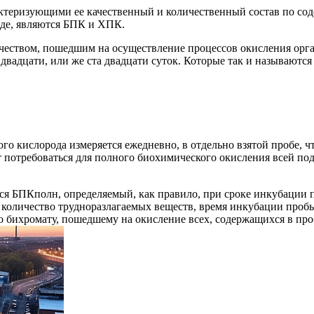
ктеризующими ее качественный и количественный состав по со
оде, являются БПК и ХПК.
личеством, пошедшим на осуществление процессов окисления ор
двадцати, или же ста двадцати суток. Которые так и называются
 кислорода измеряется ежедневно, в отдельно взятой пробе, чт
 потребоваться для полного биохимического окисления всей по
ся БПКполн, определяемый, как правило, при сроке инкубации 
количество трудноразлагаемых веществ, время инкубации пробы
но бихромату, пошедшему на окисление всех, содержащихся в пр