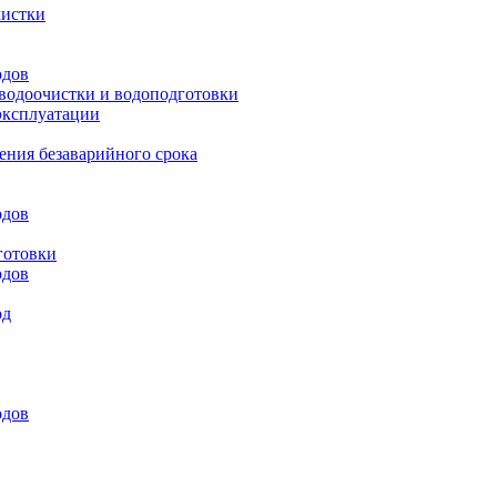
чистки
одов
 водоочистки и водоподготовки
эксплуатации
ения безаварийного срока
одов
готовки
одов
од
одов