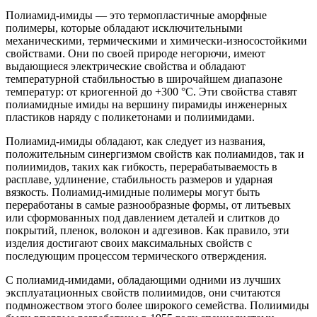
Полиамид-имиды — это термопластичные аморфные
полимеры, которые обладают исключительными
механическими, термическими и химически-износостойкими
свойствами. Они по своей природе негорючи, имеют
выдающиеся электрические свойства и обладают
температурной стабильностью в широчайшем диапазоне
температур: от криогенной до +300 °C. Эти свойства ставят
полиамидные имиды на вершину пирамиды инженерных
пластиков наряду с поликетонами и полиимидами.
Полиамид-имиды обладают, как следует из названия,
положительным синергизмом свойств как полиамидов, так и
полиимидов, таких как гибкость, перерабатываемость в
расплаве, удлинение, стабильность размеров и ударная
вязкость. Полиамид-имидные полимеры могут быть
переработаны в самые разнообразные формы, от литьевых
или сформованных под давлением деталей и слитков до
покрытий, пленок, волокон и адгезивов. Как правило, эти
изделия достигают своих максимальных свойств с
последующим процессом термического отверждения.
С полиамид-имидами, обладающими одними из лучших
эксплуатационных свойств полиимидов, они считаются
подмножеством этого более широкого семейства. Полиимиды