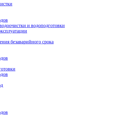
чистки
одов
 водоочистки и водоподготовки
эксплуатации
ения безаварийного срока
одов
готовки
одов
од
одов