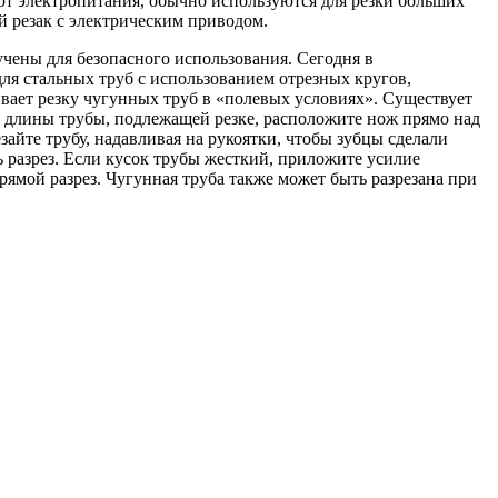
уют электропитания, обычно используются для резки больших
й резак с электрическим приводом.
чены для безопасного использования. Сегодня в
ля стальных труб с использованием отрезных кругов,
вает резку чугунных труб в «полевых условиях». Существует
и длины трубы, подлежащей резке, расположите нож прямо над
айте трубу, надавливая на рукоятки, чтобы зубцы сделали
ь разрез. Если кусок трубы жесткий, приложите усилие
рямой разрез. Чугунная труба также может быть разрезана при