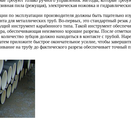
орые требуют только ручного управления. Методы, которые треб
зивная пила (режущая), электрическая ножовка и гидравлически
ции по эксплуатации производителя должны быть тщательно изу
 для металлических труб. Во-первых, это стандартный резак д
ущий инструмент карабинного типа. Такой инструмент обеспечи
ура, обеспечивающая неизменно хорошие разрезы. После отметк
количество зубцов должно находиться в контакте с трубой. Нарез
 затем приложите быстрое окончательное усилие, чтобы завершит
ливание на трубу до фактического разреза обеспечивает точный п