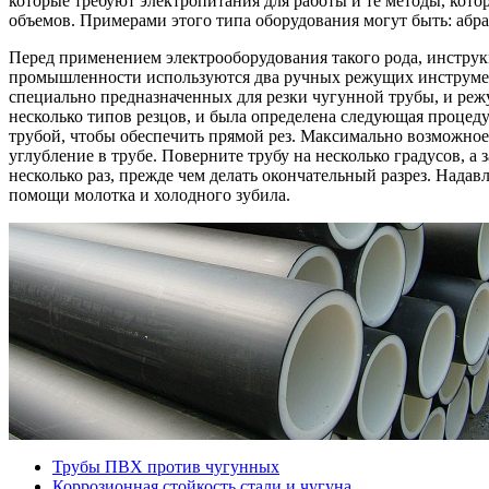
которые требуют электропитания для работы и те методы, кот
объемов. Примерами этого типа оборудования могут быть: абра
Перед применением электрооборудования такого рода, инструк
промышленности используются два ручных режущих инструмента
специально предназначенных для резки чугунной трубы, и реж
несколько типов резцов, и была определена следующая процед
трубой, чтобы обеспечить прямой рез. Максимально возможное 
углубление в трубе. Поверните трубу на несколько градусов, а
несколько раз, прежде чем делать окончательный разрез. Надав
помощи молотка и холодного зубила.
Трубы ПВХ против чугунных
Коррозионная стойкость стали и чугуна