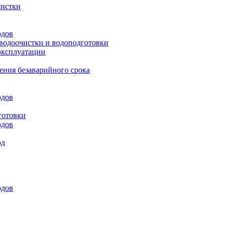
чистки
одов
 водоочистки и водоподготовки
эксплуатации
ения безаварийного срока
одов
готовки
одов
од
одов