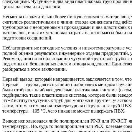
следующими. Чугунные и два вида пластиковых труб прошли вс
цикла нагрева или давления.
Несмотря на значительно более низкую стоимость материалов, 
считались реалистичными в линии отвода конденсата под дейс
трубопровод с неопреновыми прокладками и два пластиковых к
материалов, и для их установки затраты на пластмассы были на
подготовки соединений.
Неблагоприятные погодные условия и низкотемпературные усл
полной оценки результатов инженерные отделы предприятий, 
Рекомендация по использованию чугунной грунтовой трубы с
подземных и безнапорных систем отвода конденсата. Единствен
разбираться в этом заключении.
Первый вывод, который напрашивается, заключается в том, что
Первый — трубы для испытаний подбирались методом случайн
были отобраны наиболее дешёвые пластиковые системы (о том,
подбирались такие пластиковые системы, которые были заведо
из «Института чугунных труб для монтажа в грунте», участвов
в том, что максимальная температурная нагрузка для труб ПВ
температуры +105 °C, чего никак не может выдержать ПВХ.
Вывод: использовался либо полипропилен PP-R или PP-RCT, л
температуры. Но, будь то полипропилен или PEX, клеевые сое
высокотемпературных, но и для большинства других приложен