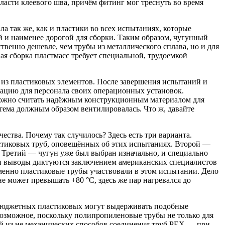
асти клеевого шва, причём фитинг мог треснуть во время
а так же, как и пластики во всех испытаниях, которые
й и наименее дорогой для сборки. Таким образом, чугунный
венно дешевле, чем трубы из металлического сплава, но и для
ная сборка пластмасс требует специальной, трудоемкой
из пластиковых элементов. После завершения испытаний и
ацию для персонала своих операционных установок.
можно считать надёжным конструкционным материалом для
тема должным образом вентилировалась. Что ж, давайте
ства. Почему так случилось? Здесь есть три варианта.
тиковых труб, оповещённых об этих испытаниях. Второй —
. Третий — чугун уже был выбран изначально, и специально
ти выводы диктуются заключением американских специалистов
именно пластиковые трубы участвовали в этом испытании. Дело
 может превышать +80 °C, здесь же пар нагревался до
 бюджетных пластиковых могут выдерживать подобные
возможное, поскольку полипропиленовые трубы не только для
й из не механических способов соединения труб PEX — при