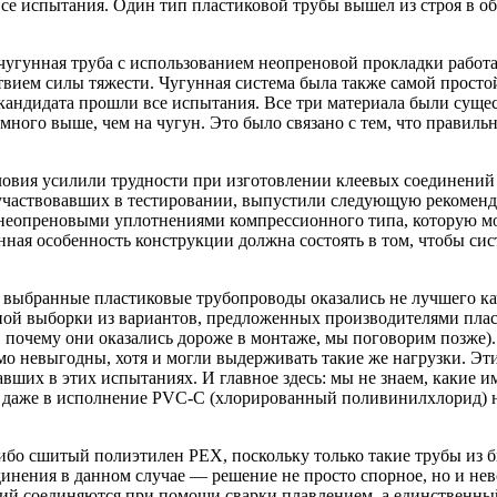
е испытания. Один тип пластиковой трубы вышел из строя в обл
чугунная труба с использованием неопреновой прокладки работал
твием силы тяжести. Чугунная система была также самой просто
андидата прошли все испытания. Все три материала были сущест
много выше, чем на чугун. Это было связано с тем, что правиль
овия усилили трудности при изготовлении клеевых соединений 
участвовавших в тестировании, выпустили следующую рекоменд
 неопреновыми уплотнениями компрессионного типа, которую 
ная особенность конструкции должна состоять в том, чтобы сис
 выбранные пластиковые трубопроводы оказались не лучшего каче
ой выборки из вариантов, предложенных производителями плас
 почему они оказались дороже в монтаже, мы поговорим позже)
мо невыгодны, хотя и могли выдерживать такие же нагрузки. Э
авших в этих испытаниях. И главное здесь: мы не знаем, какие 
Х даже в исполнение PVC-C (хлорированный поливинилхлорид) не
ибо сшитый полиэтилен PEX, поскольку только такие трубы из
динения в данном случае — решение не просто спорное, но и не
ий соединяются при помощи сварки плавлением, а единственны