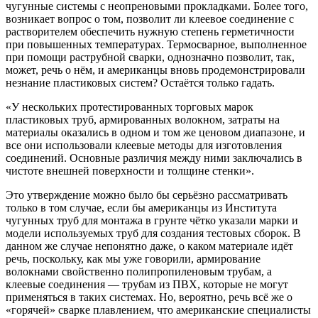
чугунные системы с неопреновыми прокладками. Более того,
возникает вопрос о том, позволит ли клеевое соединение с
растворителем обеспечить нужную степень герметичности
при повышенных температурах. Термосварное, выполненное
при помощи раструбной сварки, однозначно позволит, так,
может, речь о нём, и американцы вновь продемонстрировали
незнание пластиковых систем? Остаётся только гадать.
«У нескольких протестированных торговых марок
пластиковых труб, армированных волокном, затраты на
материалы оказались в одном и том же ценовом диапазоне, и
все они использовали клеевые методы для изготовления
соединений. Основные различия между ними заключались в
чистоте внешней поверхности и толщине стенки».
Это утверждение можно было бы серьёзно рассматривать
только в том случае, если бы американцы из Института
чугунных труб для монтажа в грунте чётко указали марки и
модели используемых труб для создания тестовых сборок. В
данном же случае непонятно даже, о каком материале идёт
речь, поскольку, как мы уже говорили, армирование
волокнами свойственно полипропиленовым трубам, а
клеевые соединения — трубам из ПВХ, которые не могут
применяться в таких системах. Но, вероятно, речь всё же о
«горячей» сварке плавлением, что американские специалисты