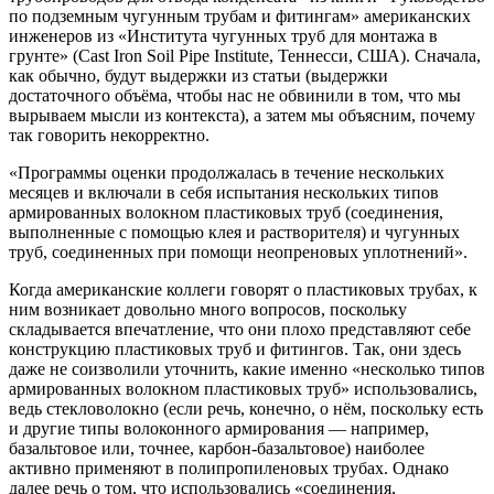
по подземным чугунным трубам и фитингам» американских
инженеров из «Института чугунных труб для монтажа в
грунте» (Cast Iron Soil Pipe Institute, Теннесси, США). Сначала,
как обычно, будут выдержки из статьи (выдержки
достаточного объёма, чтобы нас не обвинили в том, что мы
вырываем мысли из контекста), а затем мы объясним, почему
так говорить некорректно.
«Программы оценки продолжалась в течение нескольких
месяцев и включали в себя испытания нескольких типов
армированных волокном пластиковых труб (соединения,
выполненные с помощью клея и растворителя) и чугунных
труб, соединенных при помощи неопреновых уплотнений».
Когда американские коллеги говорят о пластиковых трубах, к
ним возникает довольно много вопросов, поскольку
складывается впечатление, что они плохо представляют себе
конструкцию пластиковых труб и фитингов. Так, они здесь
даже не соизволили уточнить, какие именно «несколько типов
армированных волокном пластиковых труб» использовались,
ведь стекловолокно (если речь, конечно, о нём, поскольку есть
и другие типы волоконного армирования — например,
базальтовое или, точнее, карбон-базальтовое) наиболее
активно применяют в полипропиленовых трубах. Однако
далее речь о том, что использовались «соединения,