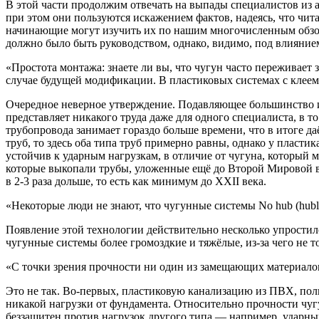
В этой части продолжим отвечать на выпады специалистов из а
при этом они пользуются искажением фактов, надеясь, что чит
начинающие могут изучить их по нашим многочисленным обзор
должно было быть руководством, однако, видимо, под влиянием
«Простота монтажа: знаете ли вы, что чугун часто переживае
случае будущей модификации. В пластиковых системах с клее
Очередное неверное утверждение. Подавляющее большинство ин
представляет никакого труда даже для одного специалиста, в т
трубопровода занимает гораздо больше времени, что в итоге д
труб, то здесь оба типа труб примерно равны, однако у пласти
устойчив к ударным нагрузкам, в отличие от чугуна, который 
которые выкопали трубы, уложенные ещё до Второй Мировой в
в 2-3 раза дольше, то есть как минимум до XXII века.
«Некоторые люди не знают, что чугунные системы No hub (hubl
Появление этой технологии действительно несколько упростило
чугунные системы более громоздкие и тяжёлые, из-за чего не т
«С точки зрения прочности ни один из замещающих материало
Это не так. Во-первых, пластиковую канализацию из ПВХ, пол
никакой нагрузки от фундамента. Относительно прочности чугу
беззащитен против нагрузок другого типа — например, ударных