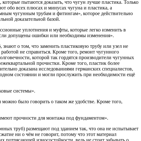
 которые пытаются доказать, что чугун лучше пластика. Только
ют обо всех плюсах и минусах чугуна и пластика, а
емным чугунным трубам и фитингам», которое действительно
льной доказательной базой.
ессионные уплотнения и муфты, которые легко изменить в
если допущены ошибки или необходимы изменения».
знают о том, что заменить пластиковую трубу или узел не
й работой не справиться. Кроме того, ремонт чугунного
 долговечности, которой так гордятся производители чугунных
т ежеквартальной прочистки. Кроме того, пластик более
едительно доказана исследованиями германских специалистов,
одном состоянии и могли прослужить при необходимости ещё
иковые системы».
 можно было говорить о таком же удобстве. Кроме того,
 имеют прочности для монтажа под фундаментом».
нных труб) размещают под зданием так, что она не испытывает
атие ни о чём не говорит, потому что этот материал
х потрясающей износостойкости, ведь не стоит забывать о