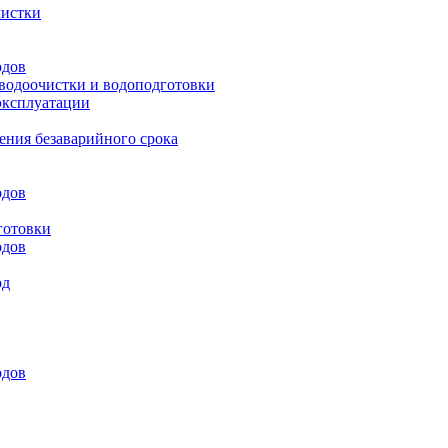
чистки
одов
 водоочистки и водоподготовки
эксплуатации
ения безаварийного срока
одов
готовки
одов
од
одов