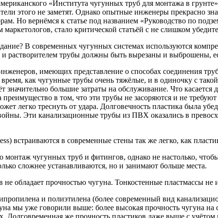
мериканского «Института чугунных труб для монтажа в грунте»,
атели этого не заметят. Однако опытные инженеры прекрасно зна
ам. Но вернёмся к статье под названием «Руководство по подз
 маркетологов, стало критической статьёй с не слишком убедите
т здание? В современных чугунных системах используются компр
м и растворителем трубы должны быть вырезаны и выброшены, 
женеров, имеющих представление о способах соединения труб, 
о время, как чугунные трубы очень тяжёлые, и в одиночку с тако
аёт значительно большие затраты на обслуживание. Что касается
ка преимущество в том, что эти трубы не засоряются и не требую
может легко треснуть от удара. Долговечность пластика была уб
ойны. Эти канализационные трубы из ПВХ оказались в превосх
ess) встраиваются в современные стены так же легко, как пласт
 монтаж чугунных труб и фитингов, однако не настолько, чтобы
олько сложнее устанавливаются, но и занимают больше места.
в не обладает прочностью чугуна. Тонкостенные пластмассы не
ипропилена и полиэтилена (более современный вид канализацио
на мы уже говорили выше: более высокая прочность чугуна на сж
. Долговременная же прочность пластиков даже выше с учётом и