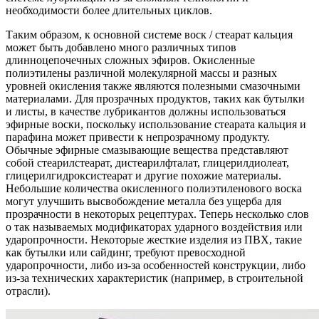
необходимости более длительных циклов.
Таким образом, к основной системе воск / стеарат кальция
может быть добавлено много различных типов
длинноцепочечных сложных эфиров. Окисленные
полиэтилены различной молекулярной массы и разных
уровней окисления также являются полезными смазочными
материалами. Для прозрачных продуктов, таких как бутылки
и листы, в качестве лубрикантов должны использоваться
эфирные воски, поскольку использование стеарата кальция и
парафина может привести к непрозрачному продукту.
Обычные эфирные смазывающие вещества представляют
собой стеарилстеарат, дистеарилфталат, глицерилдиолеат,
глицерилгидроксистеарат и другие похожие материалы.
Небольшие количества окисленного полиэтиленового воска
могут улучшить высвобождение металла без ущерба для
прозрачности в некоторых рецептурах. Теперь несколько слов
о так называемых модификаторах ударного воздействия или
ударопрочности. Некоторые жесткие изделия из ПВХ, такие
как бутылки или сайдинг, требуют превосходной
ударопрочности, либо из-за особенностей конструкции, либо
из-за технических характеристик (например, в строительной
отрасли).