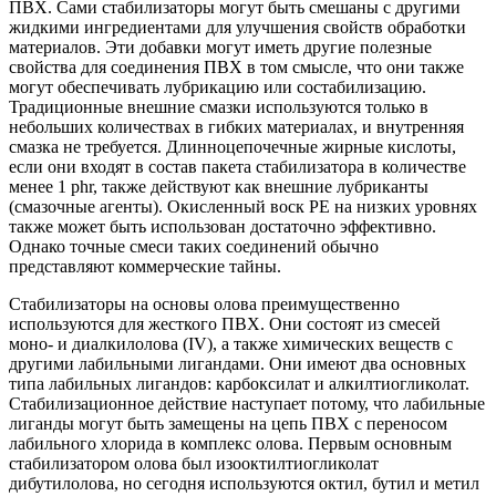
ПВХ. Сами стабилизаторы могут быть смешаны с другими
жидкими ингредиентами для улучшения свойств обработки
материалов. Эти добавки могут иметь другие полезные
свойства для соединения ПВХ в том смысле, что они также
могут обеспечивать лубрикацию или состабилизацию.
Традиционные внешние смазки используются только в
небольших количествах в гибких материалах, и внутренняя
смазка не требуется. Длинноцепочечные жирные кислоты,
если они входят в состав пакета стабилизатора в количестве
менее 1 phr, также действуют как внешние лубриканты
(смазочные агенты). Окисленный воск PE на низких уровнях
также может быть использован достаточно эффективно.
Однако точные смеси таких соединений обычно
представляют коммерческие тайны.
Стабилизаторы на основы олова преимущественно
используются для жесткого ПВХ. Они состоят из смесей
моно- и диалкилолова (IV), а также химических веществ с
другими лабильными лигандами. Они имеют два основных
типа лабильных лигандов: карбоксилат и алкилтиогликолат.
Стабилизационное действие наступает потому, что лабильные
лиганды могут быть замещены на цепь ПВХ с переносом
лабильного хлорида в комплекс олова. Первым основным
стабилизатором олова был изооктилтиогликолат
дибутилолова, но сегодня используются октил, бутил и метил