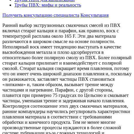
Трубы ПВХ: мифы и реальность
Получить консультацию специалиста
Консультация
Ранний выбор экструзионных смазочных смесей из ПВХ
включал стеарат кальция и парафин, как правило, воск с
температурой расплава около 165 F. Эти два материала
различаются в широком смысле на основе полярности.
Неполярный воск имеет тенденцию выступать в качестве
высвобождения металла и плохо адсорбируется в
относительно более полярную смолу из ПВХ. Более полярный
стеарат кальция прилипает и взаимодействует с полярной
смолой. Стеарат кальция сокращает время плавления, потому
что он имеет очень широкий диапазон плавления и, поскольку
он разжижается, заставляет частицы ПВХ становиться
«липкими» и, таким образом, вызывает трение между
частицами и нагревание. Парафин, с другой стороны,
плавится при примерно 75 градусах по Цельсию и смазывает
частицы, уменьшая трение и задерживая начало плавления.
Контролируя соотношение этих двух смазочных материалов,
ранние компаундеры научились регулировать характеристики
плавления материала в соответствии с требованиями
обработки и конечного продукта. Тем не менее многие
производственные процессы нуждаются в более сложной
системе лубрикации из-за сложных технологий и