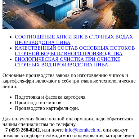
СООТНОШЕНИЕ ХПК И БПК В СТОЧНЫХ ВОДАХ
ПРОИЗВОДСТВА ПИВА
КАЧЕСТВЕННЫЙ СОСТАВ ОСНОВНЫХ ПОТОКОВ
СТОЧНОЙ ВОДЫ ПИВНОГО ПРОИЗВОДСТВА
БИОЛОГИЧЕСКАЯ ОЧИСТКА ПРИ ОЧИСТКЕ
СТОЧНЫХ ВОД ПРОИЗВОДСТВА ПИВА
Основные производства завода по изготовлению чипсов и
картофеля-фри включают в себя три главные технологические
линии:
Подготовка и фасовка картофеля.
Производство чипсов.
Производство картофеля-фри.
Для получения более полной информации, надо обратиться к
нашим специалистам по телефону
+7 (495) 268-0242
, или почте
info@nomitech.ru
, они окажут
помощь в подборе необходимого оборудования, которое будет