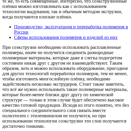
те же, то есть совмещённые. Интересно, что соэкструзионные
плёнки можно изготавливать как с использованием
технологии выдувания, так и обычным методом экструзии,
когда получаются плоские плёнки.
Производство, эксплуатация и переработка полимеров в
России
Сферы использования полимеров и изделий из них
При соэкструзии необходимо использовать расплавленные
полимеры, иначе не получится соединить разнородные
полимерные материалы, которые даже в слегка подогретом
состоянии никак друг с другом не взаимодействуют. Таким
образом, хоть и можно использовать оборудование, пригодное
для других технологий переработки полимеров, тем не менее,
чтобы изготовить многослойную плёнку, необходимо
задействовать несколько экструдеров. Стоит также заметить,
что всё же нужно использовать такие полимерные материалы,
которые более-менее близки друг другу по химической
структуре — только в этом случае будет обеспечено высокое
качество готовой продукции. Исходя из этого понятно, что без
специального соединительного слоя связать вместе
полиэтилен с этиленвинилом не получится, но при
использовании технологии соэкструзии эти слои получаются
достаточно тонкими.