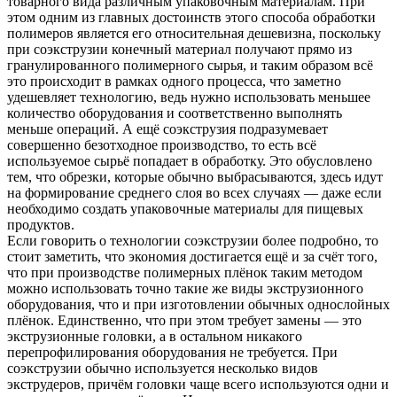
товарного вида различным упаковочным материалам. При
этом одним из главных достоинств этого способа обработки
полимеров является его относительная дешевизна, поскольку
при соэкструзии конечный материал получают прямо из
гранулированного полимерного сырья, и таким образом всё
это происходит в рамках одного процесса, что заметно
удешевляет технологию, ведь нужно использовать меньшее
количество оборудования и соответственно выполнять
меньше операций. А ещё соэкструзия подразумевает
совершенно безотходное производство, то есть всё
используемое сырьё попадает в обработку. Это обусловлено
тем, что обрезки, которые обычно выбрасываются, здесь идут
на формирование среднего слоя во всех случаях — даже если
необходимо создать упаковочные материалы для пищевых
продуктов.
Если говорить о технологии соэкструзии более подробно, то
стоит заметить, что экономия достигается ещё и за счёт того,
что при производстве полимерных плёнок таким методом
можно использовать точно такие же виды экструзионного
оборудования, что и при изготовлении обычных однослойных
плёнок. Единственно, что при этом требует замены — это
экструзионные головки, а в остальном никакого
перепрофилирования оборудования не требуется. При
соэкструзии обычно используется несколько видов
экструдеров, причём головки чаще всего используются одни и