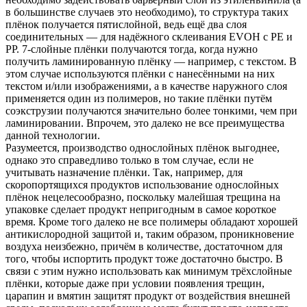
в большинстве случаев это необходимо), то структура таких
плёнок получается пятислойной, ведь ещё два слоя
соединительных — для надёжного склеивания EVOH с PE и
PP. 7-слойные плёнки получаются тогда, когда нужно
получить ламинированную плёнку — например, с текстом. В
этом случае используются плёнки с нанесёнными на них
текстом и/или изображениями, а в качестве наружного слоя
применяется один из полимеров, но такие плёнки путём
соэкструзии получаются значительно более тонкими, чем при
ламинировании. Впрочем, это далеко не все преимущества
данной технологии.
Разумеется, производство однослойных плёнок выгоднее,
однако это справедливо только в том случае, если не
учитывать назначение плёнки. Так, например, для
скоропортящихся продуктов использование однослойных
плёнок нецелесообразно, поскольку малейшая трещина на
упаковке сделает продукт непригодным в самое короткое
время. Кроме того далеко не все полимеры обладают хорошей
антикислородной защитой и, таким образом, проникновение
воздуха неизбежно, причём в количестве, достаточном для
того, чтобы испортить продукт тоже достаточно быстро. В
связи с этим нужно использовать как минимум трёхслойные
плёнки, которые даже при условии появления трещин,
царапин и вмятин защитят продукт от воздействия внешней