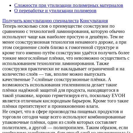
Сложности при утилизации полимерных материалов
О переработке и утилизации полимеров
Получить консультацию специалиста
Консультация
Теперь несколько слов о преимуществе соэкструзии по
сравнению с технологией ламинирования, которую обычно
используют чаще как наиболее простую и дешёвую. Тем не
менее соэкструзионная технология ненамного дороже, а при
этом соединение слоёв близко к гомогенной структуре и
кроме того именно путём соэкструзии удаётся получить более
тонкие многослойные плёнки, что невозможно осуществить с
использованием технологии ламинирования. Также
соэкструзия практически не накладывает ограничений и на
количество слоёв — так, вполне можно выпускать
качественные 7-слойные соэкструзионные плёнки. А
возможность использования этиленвинила делает такие
плёнки надёжной защитой для продукта, находящегося в
такой упаковке, хорошо герметизируя его, поскольку EVOH
является отличным кислородным барьером. Кроме того такие
плёнки препятствуют и проникновению влаги.
Не секрет, что в сфере производства пищевых продуктов и
торговли сегодня чаще всего используют комбинированные
упаковочные плёнки, один из слоёв которых составляет
полиэтилен, а другой — полипропилен. Таким образом, если
необходимо задействовать барьерный слой из этиленвинила (а