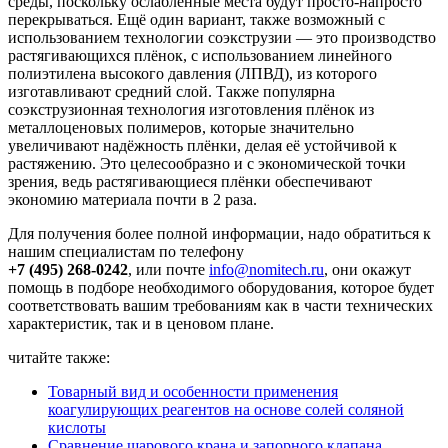
среды, поскольку ослабленные места будут просто-напросто
перекрываться. Ещё один вариант, также возможный с
использованием технологии соэкструзии — это производство
растягивающихся плёнок, с использованием линейного
полиэтилена высокого давления (ЛПВД), из которого
изготавливают средний слой. Также популярна
соэкструзионная технология изготовления плёнок из
металлоценовых полимеров, которые значительно
увеличивают надёжность плёнки, делая её устойчивой к
растяжению. Это целесообразно и с экономической точки
зрения, ведь растягивающиеся плёнки обеспечивают
экономию материала почти в 2 раза.
Для получения более полной информации, надо обратиться к
нашим специалистам по телефону
+7 (495) 268-0242
, или почте
info@nomitech.ru
, они окажут
помощь в подборе необходимого оборудования, которое будет
соответствовать вашим требованиям как в части технических
характеристик, так и в ценовом плане.
читайте также:
Товарный вид и особенности применения
коагулирующих реагентов на основе солей соляной
кислоты
Сравнение шарового крана и запорного клапана