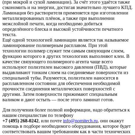
(при мокрой и сухой ламинации). За счёт этого удаётся также
сэкономить и на энергии, достигая значительно лучшего КПД.
Ламинация без растворителя применяется при изготовлении
металлизированных плёнок, а также при выполнении
межслойной печати, когда необходимо добиться
определённого блеска и высокой устойчивости печатного
текста.
Ещё одной технологией ламинации является так называемое
ламинирование полимерным расплавом. При этой
технологии полимер служит тем самым связующим слоем,
функцию которого в других технологиях выполняют клеи. В
качестве связующего полимерного агента чаще всего
используют полиэтилен высокого давления (ПВД), которые
выдавливают тонким слоем на соединяемые поверхности из
специальной тубы. Разумеется, полиэтилен наносится в
расплавленном состоянии для обеспечения необходимой
прочности соединения металлических поверхностей с
другими. Затем поверхности прижимают специальным
валиком и дают остыть — после этого ламинат готов.
Для получения более полной информации, надо обратиться к
нашим специалистам по телефону
+7 (495) 268-0242
, или почте
info@nomitech.ru
, они окажут
помощь в подборе необходимого оборудования, которое будет
соответствовать вашим требованиям как в части технических