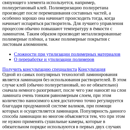
связующего элемента используется, например,
полиуретановый клей. Полимеризацию полиуретана
производят после перемешивания составных частей, а
особенно хорошо она начинает происходить тогда, когда
начинает испаряться растворитель. Для лучшего управления
процессом обычно повышают температуру в ёмкости с
ламинатом. Таким образом производят металлизированные
полимерные плёнки, а также полимерные покрытия с
листовым алюминием.
Сложности при утилизации полимерных материалов
О переработке и утилизации полимеров
Получить консультацию специалиста
Консультация
Одной из самых популярных технологий ламинирования
является ламинация без использования растворителей. В этом
случае клей (обычно полиуретановый, но не обязательно)
сначала немного разогревают, после чего уже наносят на слои
ламината очень тонким равномерным слоем, при этом
количество наносимого клея достаточно точно регулируется
благодаря продуманной системе валиков, при помощи
которых и осуществляется ламинация. Популярность данного
способа ламинации во многом объясняется тем, что при этом
не нужно применять сушильные камеры, которые в
обязательном порядке используются в первых двух случаях