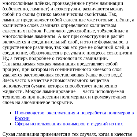
многослойные плёнки, произведённые путём ламинации
(собственно, ламинат) и соэкструзии, различаются между
собой по своим физико-механическим свойствам. Так,
ламинат представляет собой склеенные уже готовые плёнки, а
количество слоёв ламината определяется количеством
склеенных плёнок. Различают двухслойные, трёхслойные и
многослойные ламинаты. А вот при соэкструзии в расчёт
включается и соединительный слой, и это не формальное, а
существенное различие, так как это уже не обычный клей, а
соединение, образующееся в результате процесса соэкструзии.
Ну, а теперь подробнее о технологиях ламинации.
Так называемая мокрая ламинация представляет собой
процесс, при котором из соединительного клеевого слоя
удаляется растворяющая составляющая (чаще всего вода).
Здесь часто в качестве вспомогательного вещества
используется бумага, которая способствует испарению
жидкости. Мокрое ламинирование — часто используемая
технология при нанесении полимерных и промежуточных
слоёв на алюминиевое покрытие.
Производство, эксплуатация и переработка полимеров в
России
Сферы использования полимеров и изделий из них
Сухая ламинация применяется в тех случаях, когда в качестве