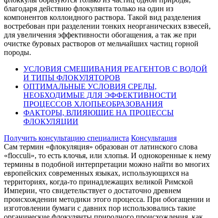
благодаря действию флокулянта только на один из
компонентов коллоидного раствора. Такой вид разделения
востребован при разделении тонких неорганических взвесей,
для увеличения эффективности обогащения, а так же при
очистке буровых растворов от мельчайших частиц горной
породы.
УСЛОВИЯ СМЕШИВАНИЯ РЕАГЕНТОВ С ВОДОЙ
И ТИПЫ ФЛОКУЛЯТОРОВ
ОПТИМАЛЬНЫЕ УСЛОВИЯ СРЕДЫ,
НЕОБХОДИМЫЕ ДЛЯ ЭФФЕКТИВНОСТИ
ПРОЦЕССОВ ХЛОПЬЕОБРАЗОВАНИЯ
ФАКТОРЫ, ВЛИЯЮЩИЕ НА ПРОЦЕССЫ
ФЛОКУЛЯЦИИ
Получить консультацию специалиста
Консультация
Сам термин «флокуляция» образован от латинского слова
«flocculi», то есть клочья, или хлопья. И однокоренные к нему
термины в подобной интерпретации можно найти во многих
европейских современных языках, использующихся на
территориях, когда-то принадлежащих великой Римской
Империи, что свидетельствует о достаточно древнем
происхождении методики этого процесса. При обогащении и
изготовлении бумаги с давних пор использовались такие
органические флокулянты природного происхождения, как