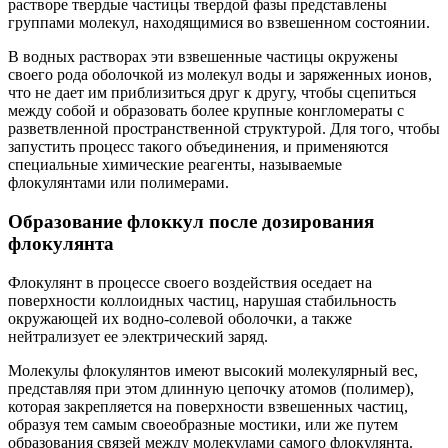
растворе твердые частицы твердой фазы представлены
группами молекул, находящимися во взвешенном состоянии.
В водных растворах эти взвешенные частицы окружены
своего рода оболочкой из молекул воды и заряженных ионов,
что не дает им приблизиться друг к другу, чтобы сцепиться
между собой и образовать более крупные конгломераты с
разветвленной пространственной структурой. Для того, чтобы
запустить процесс такого объединения, и применяются
специальные химические реагенты, называемые
флокулянтами или полимерами.
Образование флоккул после дозирования
флокулянта
Флокулянт в процессе своего воздействия оседает на
поверхности коллоидных частиц, нарушая стабильность
окружающей их водно-солевой оболочки, а также
нейтрализует ее электрический заряд.
Молекулы флокулянтов имеют высокий молекулярный вес,
представляя при этом длинную цепочку атомов (полимер),
которая закрепляется на поверхности взвешенных частиц,
образуя тем самым своеобразные мостики, или же путем
образования связей между молекулами самого флокулянта.