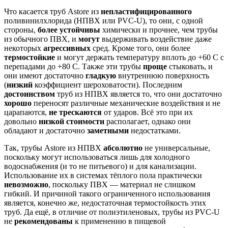
Что касается труб Astore из
непластифицированного
поливинилхлорида (НПВХ или PVC-U), то они, с одной
стороны,
более устойчивы
химически и прочнее, чем трубы
из обычного ПВХ, и
могут
выдерживать воздействие даже
некоторых
агрессивных
сред. Кроме того, они более
термостойкие
и могут держать температуру вплоть до +60 С с
перепадами до +80 С. Также эти трубы
проще
стыковать, и
они имеют достаточно
гладкую
внутреннюю поверхность
(
низкий
коэффициент шероховатости). Последним
достоинством
труб из НПВХ является то, что они достаточно
хорошо
переносят различные механические воздействия и не
царапаются,
не трескаются
от ударов. Всё это при их
довольно
низкой стоимости
располагает, однако они
обладают и достаточно
заметными
недостатками.
Так, трубы Astore из НПВХ
абсолютно
не универсальные,
поскольку могут использоваться лишь для холодного
водоснабжения (и то не питьевого) и для канализации.
Использование их в системах тёплого пола практически
невозможно
, поскольку ПВХ — материал не слишком
гибкий. И причиной такого ограниченного использования
является, конечно же, недостаточная термостойкость этих
труб. Да ещё, в отличие от полиэтиленовых, трубы из PVC-U
не
рекомендованы
к применению в пищевой