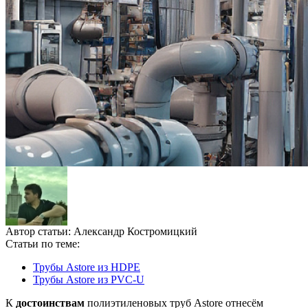
Автор статьи:
Александр Костромицкий
Статьи по теме:
Трубы Astore из HDPE
Трубы Astore из PVC-U
К
достоинствам
полиэтиленовых труб Astore отнесём