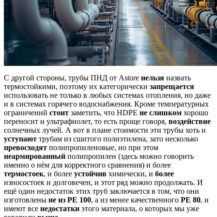
С другой стороны, трубы ПНД от Astore
нельзя
назвать
термостойкими, поэтому их категорически
запрещается
использовать не только в любых системах отопления, но даже
и в системах горячего водоснабжения. Кроме температурных
ограничений
стоит
заметить, что HDPE
не слишком
хорошо
переносит и ультрафиолет, то есть проще говоря,
воздействие
солнечных лучей. А вот в плане стоимости эти трубы хоть и
уступают
трубам из сшитого полиэтилена, зато несколько
превосходят
полипропиленовые, но при этом
неармированный
полипропилен (здесь можно говорить
именно о нём для корректного сравнения) и более
термостоек
, и более
устойчив
химически, и
более
износостоек и долговечен, и этот ряд можно продолжать. И
ещё один недостаток этих труб заключается в том, что они
изготовлены
не из PE 100
, а из менее качественного
PE 80
, и
имеют все
недостатки
этого материала, о которых мы уже