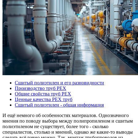
Сшитый полиэтилен и его разновидности
Производство труб PEX
Общие свойства труб PEX
Ценные качества PEX труб
Сшитый полиэтилен - общая информация
И ещё немного об особенностях материалов. Однозначного
мнения по поводу выбора между полипропиленом и сшитым
полиэтиленом не существует, более того - сколько
специалистов, столько и мнений, однако же какие-то выводы
сделать всё равно можно. Так, монтаж трубопроводов из