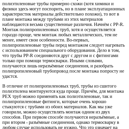
полиэтиленовые трубы примерно схожи (хотя химики и
физики здесь могут поспорить, но в плане эксплуатационных
характеристик материалы действительно похожи), то вот в
плане монтажа между трубами из этих материалов
наблюдаются весьма существенные различия. Начнём с PP-R.
Монтаж полипропиленовых труб, хотя и осуществляется
гораздо проще, чем монтаж любых металлических, тем не
менее, имеет свои особенности. Во-первых,
полипропиленовые трубы перед монтажом следует нагревать
с использованием специального оборудования. Дело в том,
что трубы PP-R соединяются друг с другом и с фитингами
только при помощи термосварки. Иными словами,
получаются лишь неразъёмные соединения, и разобрать
полипропиленовый трубопровод после монтажа попросту не
удастся.
В отличие от полипропиленовых труб, трубы из сшитого
полиэтилена монтируются куда проще. Причём, для монтажа
PEX труб можно применять как полиэтиленовые, так и
полипропиленовые фитинги, которые очень хорошо
стыкуются с трубами из обоих материалов. Как мы уже
говорили, можно осуществлять монтаж одним из двух
способов. При первом способе получаются неразъёмные, а
при втором - разъёмные соединения, однако термосварку в
любом случае использовать не нужно. Что это означает на