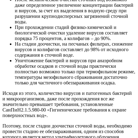
даже определенное увеличение концентрации бактерий
и вирусов, за счет их выделения в водную среду при
разрушении крупнодисперсных загрязнений сточной
воды.
При прохождении стадий физико-химической и
биологической очистки удаление вирусов составляет
порядка 75 процентов, а колифагов – до 90%.
На стадии доочистки, на песчаных фильтрах, снижение
вирусов и колифагов составляет до 98% от исходного
содержания в сточной воде.
Уничтожение бактерий и вирусов при анаэробном
обработке осадков и сточной воды практически
полностью возможно только при термофильном режиме,
температуры мезофильного сбраживания достаточно
только для частичного обеззараживания осадка.
Исходя из этого, количество вирусов и патогенных бактерий
и микроорганизмов, даже после прохождения все же
значительно превышает требования, установленные
СанПиН2.1.5.980-00 «Гигиенические требования к охране
поверхностных вод».
Поэтому, после стадии доочистки сточной воды, необходимо
провести стадию ее обеззараживания, одним из способов
которого является метод ультрафиолетового облучения.