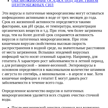
ОБЕЗВОЖИВАНИЕ ОСАДКА ПОД ДЕЙСТВИЕМ
ЦЕНТРОБЕЖНЫХ СИЛ
Эти вирусы и патогенные микроорганизмы могут оставаться
инфекционно активными в воде от трех месяцев до года.
Срок их жизненной активности определяется такими
факторами, как рН среды, ее температура, концентрация
органических веществ и т.д. При этом, чем более загрязнена
вода, тем на более долгий срок сохраняется активность
вирусов и патогенных микроорганизмов. При этом
кишечным вирусам свойственна высокая скорость
распространения в водной среде, на значительные расстояния
от места загрязнения. Вспышки эпидемий вирусных
инфекций часто носят сезонный характер. Например, для
гепатита А характерен рост заболеваемости в летний период,
а для ротавирусной – зимнее-весенний. Энтеровирусы в
основном определяются в максимальном количестве штаммов
с августа по сентябрь, а минимальном – в апреле и мае. Хотя
кишечные инфекции и гепатит Е могут давать рост
заболеваемости в течение всего года.
Определенное количество вирусов и патогенных
микроорганизмов удаляется всех стадиях очистки сточной
воды.
После механической очистки сточных вод возможно