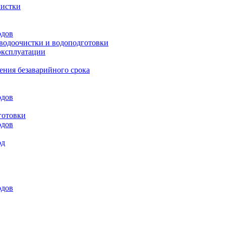
чистки
одов
 водоочистки и водоподготовки
эксплуатации
ения безаварийного срока
одов
готовки
одов
од
одов