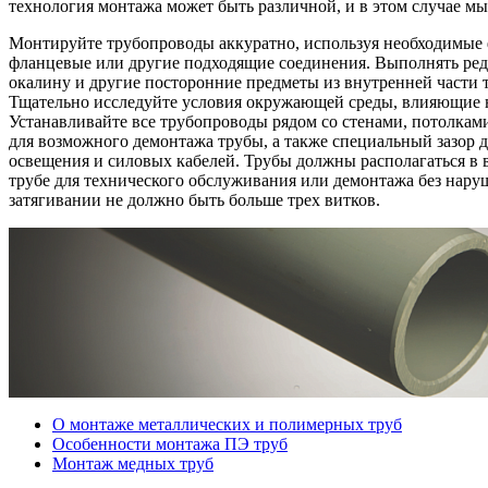
технология монтажа может быть различной, и в этом случае мы 
Монтируйте трубопроводы аккуратно, используя необходимые 
фланцевые или другие подходящие соединения. Выполнять ред
окалину и другие посторонние предметы из внутренней части т
Тщательно исследуйте условия окружающей среды, влияющие на
Устанавливайте все трубопроводы рядом со стенами, потолкам
для возможного демонтажа трубы, а также специальный зазор 
освещения и силовых кабелей. Трубы должны располагаться в в
трубе для технического обслуживания или демонтажа без нар
затягивании не должно быть больше трех витков.
О монтаже металлических и полимерных труб
Особенности монтажа ПЭ труб
Монтаж медных труб