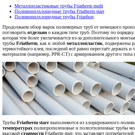
Металлопластиковые трубы Friatherm multi
Поливинилхлоридные трубы Friatherm starr
Поливинилхлоридные трубы Friaphon
Продолжаем обзор марок полимерных труб от немецкого произв
поговорить
отдельно
о каждом типе труб. Поэтому по порядку
которая тем более увеличивается из-за дополнительного монт
трубы
Friatherm
, как и любой
металлопластик
, подвержены р
термостойкого клея, последний всё равно перестаёт держать и 
материалов (например, PPR-CT) с армированием другого типа 
Трубы
Friatherm starr
выполняются из хлорированного поливин
температурах
полипропиленовые и полиэтиленовые трубы мо
высокой
стоимости
Friatherm starr, что заставляет потребител