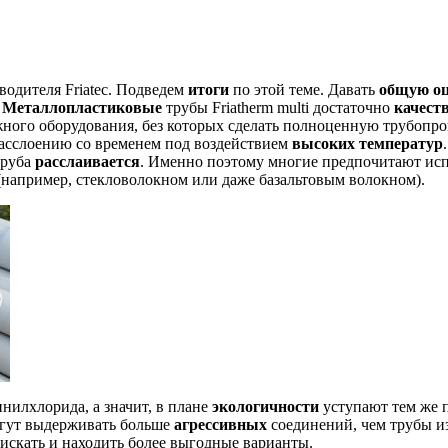
одителя Friatec. Подведем
итоги
по этой теме. Давать
общую о
.
Металлопластиковые
трубы Friatherm multi достаточно
качест
ажного оборудования, без которых сделать полноценную трубоп
асслоению со временем под воздействием
высоких температур
труба
расслаивается
. Именно поэтому многие предпочитают испо
(например, стекловолокном или даже базальтовым волокном).
илхлорида, а значит, в плане
экологичности
уступают тем же 
гут выдерживать больше
агрессивных
соединений, чем трубы из
ей искать и находить более выгодные варианты.