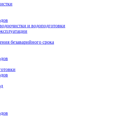
чистки
одов
 водоочистки и водоподготовки
эксплуатации
ения безаварийного срока
одов
готовки
одов
од
одов