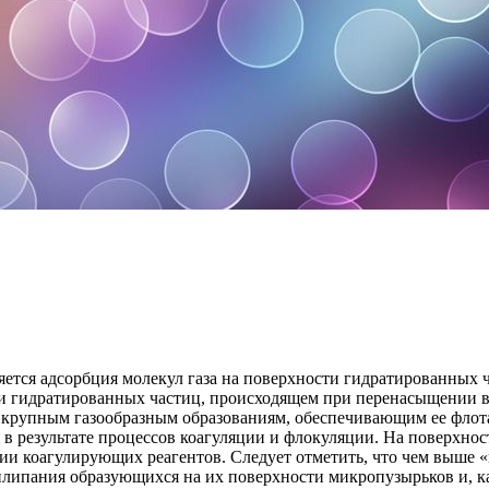
яется адсорбция молекул газа на поверхности гидратированных 
и гидратированных частиц, происходящем при перенасыщении в
е крупным газообразным образованиям, обеспечивающим ее флот
в результате процессов коагуляции и флокуляции. На поверхнос
и коагулирующих реагентов. Следует отметить, что чем выше «в
липания образующихся на их поверхности микропузырьков и, как