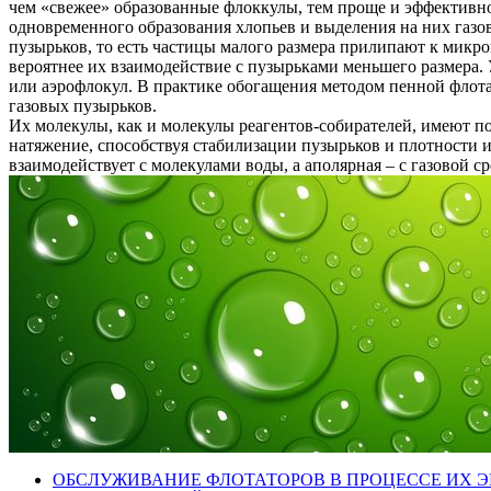
чем «свежее» образованные флоккулы, тем проще и эффективно
одновременного образования хлопьев и выделения на них газо
пузырьков, то есть частицы малого размера прилипают к микр
вероятнее их взаимодействие с пузырьками меньшего размера.
или аэрофлокул. В практике обогащения методом пенной флот
газовых пузырьков.
Их молекулы, как и молекулы реагентов-собирателей, имеют п
натяжение, способствуя стабилизации пузырьков и плотности их
взаимодействует с молекулами воды, а аполярная – с газовой ср
ОБСЛУЖИВАНИЕ ФЛОТАТОРОВ В ПРОЦЕССЕ ИХ 