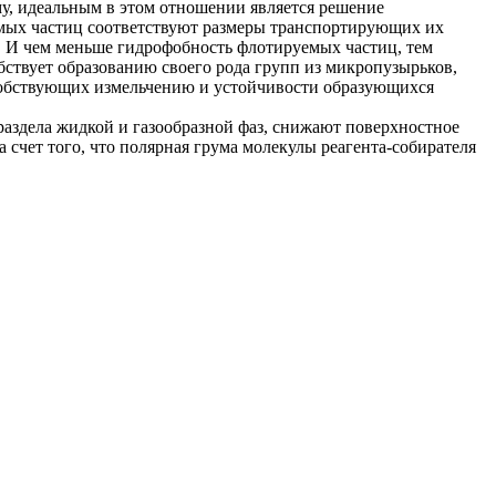
у, идеальным в этом отношении является решение
уемых частиц соответствуют размеры транспортирующих их
а. И чем меньше гидрофобность флотируемых частиц, тем
бствует образованию своего рода групп из микропузырьков,
особствующих измельчению и устойчивости образующихся
раздела жидкой и газообразной фаз, снижают поверхностное
а счет того, что полярная грума молекулы реагента-собирателя