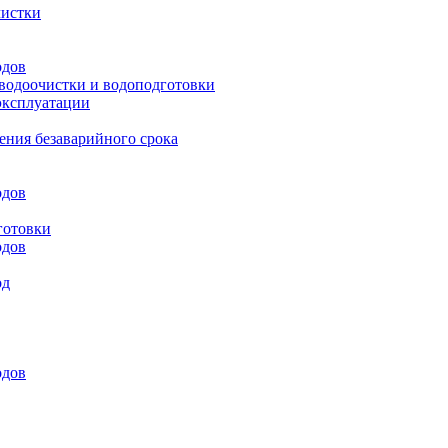
чистки
одов
 водоочистки и водоподготовки
эксплуатации
ения безаварийного срока
одов
готовки
одов
од
одов