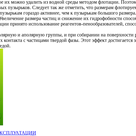
е их можно удалить из водной среды методом флотации. Поэтом
вых пузырьков. Следует так же отметить, что размерам флотир
опузырькам гораздо активнее, чем к пузырькам большого размер
 Увеличение размера частиц и снижение их гидрофобности спосо
ации принято использование реагентов-пенообразователей, сп
олярную и аполярную группы, и при собирании на поверхности 
 контакта с частицами твердой фазы. Этот эффект достигается з
едой.
ЭКСПЛУАТАЦИИ