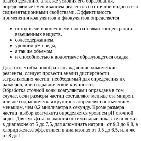
влагоотделению, а так же условия его образования,
определяемые смешиванием реагентов со сточной водой и его
седиментационными свойствами. Эффективность
применения коагулянтов и флокулянтов определяется
исходными и конечными показателями концентрации
взвешенных веществ,
солесодержанием,
уровнем рН среды,
а так же объемом
и способностью к водоотдаче образующегося осадка.
Для того, чтобы подобрать осаждающие химические
реагенты, следует провести анализ дисперсности
загрязняющих частиц, необходимый для определения их
размеров, или гидравлической крупности.
Обработка сточной воды коагулянтами оправдана в том
случае, если размеры частиц составляют меньше ста микрон,
или же гидравлическая крупность определяется значением
меньшим, чем 0,2 миллиметра в секунду. Кроме размера
частиц, выбор коагулянта определяется уровнем рН сточной
воды. Для сульфата алюминия оптимальные показатели лежат
в диапазоне от 5 до 7,5, для алюмината натрия - от 9,3 до 9,8, а
хлорид железа эффективен в диапазонах от 3,5 до 6,5, или же
от 8 до 11.