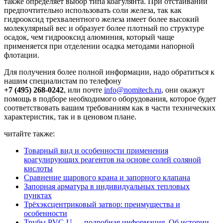
также определяет выбор типа коагулянта. При отстаивании
предпочтительно использовать соли железа, так как
гидрооксид трехвалентного железа имеет более высокий
молекулярный вес и образует более плотный по структуре
осадок, чем гидрооксид алюминия, который чаще
применяется при отделении осадка методами напорной
флотации.
Для получения более полной информации, надо обратиться к
нашим специалистам по телефону
+7 (495) 268-0242
, или почте
info@nomitech.ru
, они окажут
помощь в подборе необходимого оборудования, которое будет
соответствовать вашим требованиям как в части технических
характеристик, так и в ценовом плане.
читайте также:
Товарный вид и особенности применения
коагулирующих реагентов на основе солей соляной
кислоты
Сравнение шарового крана и запорного клапана
Запорная арматура в индивидуальных тепловых
пунктах
Трёхэксцентриковый затвор: преимущества и
особенности
Трубы PVC-U — подробная информация. Об истории