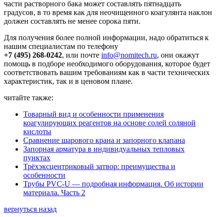
части растворного бака может составлять пятнадцать
градусов, в то время как для неочищенного коагулянта наклон
должен составлять не менее сорока пяти.
Для получения более полной информации, надо обратиться к
нашим специалистам по телефону
+7 (495) 268-0242
, или почте
info@nomitech.ru
, они окажут
помощь в подборе необходимого оборудования, которое будет
соответствовать вашим требованиям как в части технических
характеристик, так и в ценовом плане.
читайте также:
Товарный вид и особенности применения
коагулирующих реагентов на основе солей соляной
кислоты
Сравнение шарового крана и запорного клапана
Запорная арматура в индивидуальных тепловых
пунктах
Трёхэксцентриковый затвор: преимущества и
особенности
Трубы PVC-U — подробная информация. Об истории
материала. Часть 2
вернуться назад